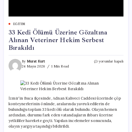
EĞITIM
33 Kedi Ölümü Üzerine Gözaltına
Alınan Veteriner Hekim Serbest
Bırakıldı
33
By
Murat Kurt
yorumlar kapalı
Kedi
24 Mayıs 2026
1 Min Read
Ölümü
Üzerine
Gözaltına
Alınan
Veteriner
Hekim
İzmir’in Buca ilçesinde, Adnan Kahveci Caddesi üzerinde çöp
Serbest
konteynerlerinin önünde, aralarında yavru kedilerin de
Bırakıldı
bulunduğu toplam 33 kedi ölü olarak bulundu. Olayın hemen
için
ardından, durumu fark eden vatandaşların ihbarı üzerine
yetkililer harekete geçti. Yapılan incelemeler sonucunda,
olayın yargıya taşındığı bildirildi.