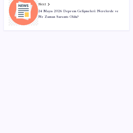
Next
24 Mayıs 2026 Deprem Gelişmeleri: Nerelerde ve
Ne Zaman Sarsıntı Oldu?
SON YAZILAR
BDDK’den tasarruf finansman şirketlerine yeni
düzenleme
‘Tek çatı altında toplanmalı’ dedi: Akın Gürlek’ten
‘internet gazeteciliği’ için yasa sinyali mi?