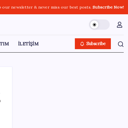
o our newsletter & never miss our best posts.
Subscribe Now!
TIM
İLETİŞİM
Subscribe
ı
SON YAZILAR
TBMM Adalet Komisyonu’nda ‘pislik’
tartışması: MHP’li Bülbül masaya yumruk