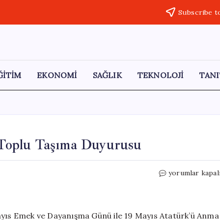
Subscribe t
ĞİTİM
EKONOMİ
SAĞLIK
TEKNOLOJİ
TANI
z Toplu Taşıma Duyurusu
1
yorumlar kapal
Mayıs
ve
19
Mayıs’ta
Mayıs Emek ve Dayanışma Günü ile 19 Mayıs Atatürk’ü Anma