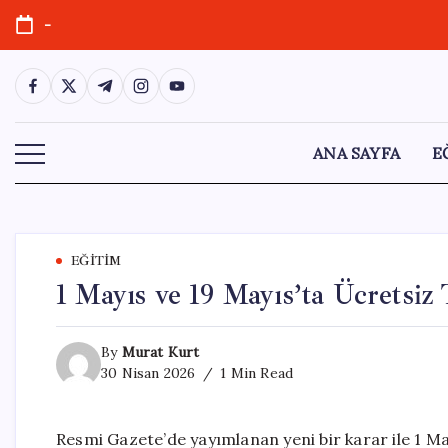
Skip
-
to
content
https://www.facebook.com/
https://twitter.com/
https://t.me/
https://www.instagram.com/
https://youtube.com/
ANA SAYFA
E
EĞITIM
1 Mayıs ve 19 Mayıs’ta Ücretsi
By
Murat Kurt
30 Nisan 2026
1 Min Read
Resmi Gazete’de yayımlanan yeni bir karar ile 1 