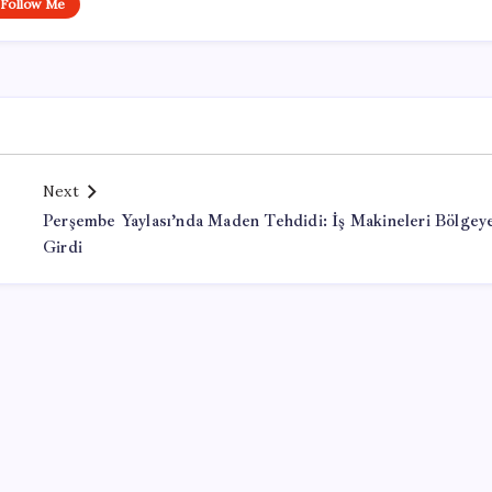
Follow Me
Next
Perşembe Yaylası’nda Maden Tehdidi: İş Makineleri Bölgey
Girdi
Office Lisans Satın Al
Kayseri Havalimanı Transfer firmaları