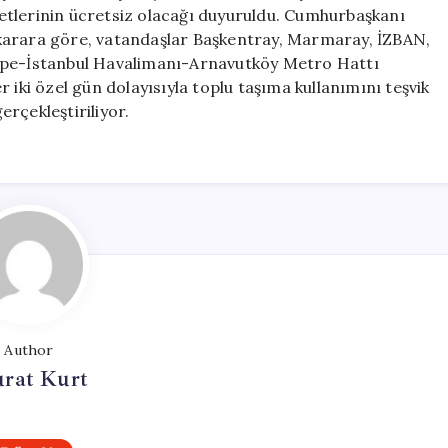
Ücretsiz
etlerinin ücretsiz olacağı duyuruldu. Cumhurbaşkanı
Toplu
karara göre, vatandaşlar Başkentray, Marmaray, İZBAN,
Taşıma
tepe-İstanbul Havalimanı-Arnavutköy Metro Hattı
Duyurusu
 iki özel gün dolayısıyla toplu taşıma kullanımını teşvik
için
rçekleştiriliyor.
Author
rat Kurt