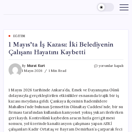
Skip
to
content
EĞITIM
1 Mayıs’ta İş Kazası: İki Belediyenin
Çalışanı Hayatını Kaybetti
1
By
Murat Kurt
yorumlar kapalı
Mayıs’ta
1 Mayıs 2026
1 Min Read
İş
Kazası:
İki
1 Mayıs 2026 tarihinde Ankara’da, Emek ve Dayanışma Günü
Belediyenin
dolayısıyla gerçekleştirilen etkinlikler esnasında trajik bir iş
Çalışanı
Hayatını
kazası meydana geldi. Çankaya ilçesinin Bademlidere
Kaybetti
Mahallesi’nde bulunan Şemsettin Günaltay Caddesi’nde, bir su
için
firması tarafından kullanılan kamyonet yokuş yukarı ilerlerken
geri kaydı. Kontrolünü kaybeden aracın hızla geri gitmesi
sonucu, yol üzerinde kanalizasyon çalışması yapan ASKİ
çalışanları Kadir Ortataş ve Bayram Demirhan’a çarparak feci