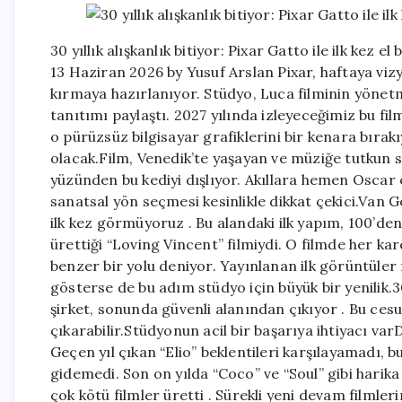
30 yıllık alışkanlık bitiyor: Pixar Gatto ile ilk k
13 Haziran 2026 by Yusuf Arslan Pixar, haftaya viz
kırmaya hazırlanıyor. Stüdyo, Luca filminin yönetm
tanıtımı paylaştı. 2027 yılında izleyeceğimiz bu filmi
o pürüzsüz bilgisayar grafiklerini bir kenara bırakı
olacak.Film, Venedik’te yaşayan ve müziğe tutkun siy
yüzünden bu kediyi dışlıyor. Akıllara hemen Oscar öd
sanatsal yön seçmesi kesinlikle dikkat çekici.Van
ilk kez görmüyoruz . Bu alandaki ilk yapım, 100’den
ürettiği “Loving Vincent” filmiydi. O filmde her ka
benzer bir yolu deniyor. Yayınlanan ilk görüntüler
gösterse de bu adım stüdyo için büyük bir yenilik.3
şirket, sonunda güvenli alanından çıkıyor . Bu cesur
çıkarabilir.Stüdyonun acil bir başarıya ihtiyacı var
Geçen yıl çıkan “Elio” beklentileri karşılayamadı, 
gidemedi. Son on yılda “Coco” ve “Soul” gibi harika
çok kötü filmler üretti . Sürekli yeni devam filml