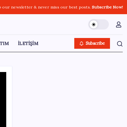
o our newsletter & never miss our best posts.
Subscribe Now!
TIM
İLETİŞİM
Subscribe
SON YAZILAR
‘Franco’yu örnek verdi, ‘öldüğü gece rejim
değişti’ dedi: Ertuğrul Özkök hakkında