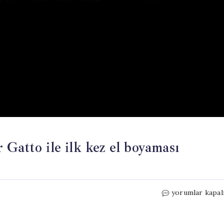
ar Gatto ile ilk kez el boyaması
30
yorumlar kapal
yıllık
alışkanlık
bitiyor: