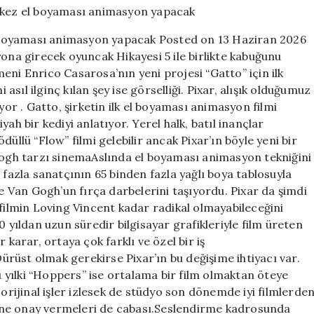
Pixar
Gatto
ez el boyaması animasyon yapacak Posted on 13 Haziran 2026
ile
yona girecek oyuncak Hikayesi 5 ile birlikte kabuğunu
ilk
eni Enrico Casarosa’nın yeni projesi “Gatto” için ilk
kez
el
 asıl ilginç kılan şey ise görselliği. Pixar, alışık olduğumuz
boyaması
yor . Gatto, şirketin ilk el boyaması animasyon filmi
animasyon
ah bir kediyi anlatıyor. Yerel halk, batıl inançlar
yapacak
üllü “Flow” filmi gelebilir ancak Pixar’ın böyle yeni bir
için
 Gogh tarzı sinemaAslında el boyaması animasyon tekniğini
 fazla sanatçının 65 binden fazla yağlı boya tablosuyla
re Van Gogh’un fırça darbelerini taşıyordu. Pixar da şimdi
 filmin Loving Vincent kadar radikal olmayabileceğini
0 yıldan uzun süredir bilgisayar grafikleriyle film üreten
 karar, ortaya çok farklı ve özel bir iş
Dürüst olmak gerekirse Pixar’ın bu değişime ihtiyacı var.
bu yılki “Hoppers” ise ortalama bir film olmaktan öteye
 orijinal işler izlesek de stüdyo son dönemde iyi filmlerde
erine onay vermeleri de cabası.Seslendirme kadrosunda