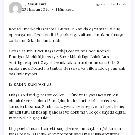
4
By
Murat Kurt
yorumlar kapalı
ilde
23 Haziran 2026
1 Min Read
fuhuş
operasyonu:
18
Kocaeli merkezli İstanbul, Bursa ve Van’da eş zamanlı fuhuş
şüpheli
operasyonu düzenlendi. 18 şüpheli gözaltına alınırken, fuhuşa
gözaltına
alındı
zorlanan 15 kadın kurtarıldı.
için
Gebze Cumhuriyet Başsavcılığı koordinesinde Kocaeli
Emniyet Müdürlüğü Asayiş Şube Müdürlüğü Ahlak Büro
Amirliği ekipleri, 2 aylık teknik takibin ardından saat 06.00
sıralarında Kocaeli, İstanbul, Bursa ve Van illerinde eş zamanlı
baskınlar yaptı.
15 KADIN KURTARILDI
Fuhşa zorlandığı tespit edilen 3 Türk ve 12 yabancı uyruklu
olmak üzere toplam 15 mağdur kadın kurtarıldı. 1 ruhsatsız
kurusıkı tabanca, 2 ruhsatsız yivsiz av tüfeği ve 25 fişek, fuhuş
amaçlı tutulan hesap ajandası ve doküman ile çok sayıda dijital
materyal ele geçirildi.
18 şüpheli, ‘İnsan ticareti, suç işlemek amacıyla örgüt kurma,
fuhşa teşvik, aracılık ve yer temini’ suçlamalarıyla gözaltına