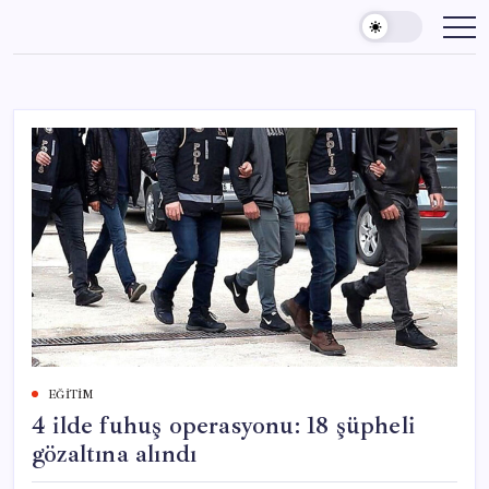
Skip
to
content
EĞITIM
4 ilde fuhuş operasyonu: 18 şüpheli
gözaltına alındı