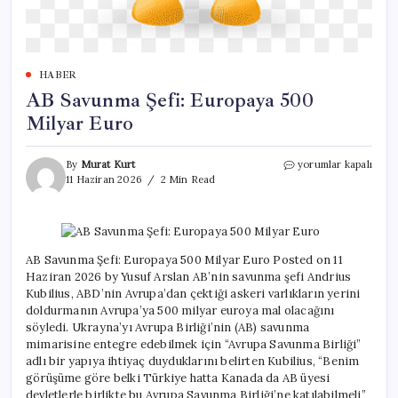
HABER
AB Savunma Şefi: Europaya 500
Milyar Euro
AB
By
Murat Kurt
yorumlar kapalı
Savunma
11 Haziran 2026
2 Min Read
Şefi:
Europaya
500
Milyar
Euro
AB Savunma Şefi: Europaya 500 Milyar Euro Posted on 11
için
Haziran 2026 by Yusuf Arslan AB’nin savunma şefi Andrius
Kubilius, ABD’nin Avrupa’dan çektiği askeri varlıkların yerini
doldurmanın Avrupa’ya 500 milyar euroya mal olacağını
söyledi. Ukrayna’yı Avrupa Birliği’nin (AB) savunma
mimarisine entegre edebilmek için “Avrupa Savunma Birliği”
adlı bir yapıya ihtiyaç duyduklarını belirten Kubilius, “Benim
görüşüme göre belki Türkiye hatta Kanada da AB üyesi
devletlerle birlikte bu Avrupa Savunma Birliği’ne katılabilmeli”