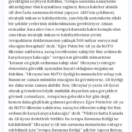
gerektiğini söyleyen Kubilius, “Avrupa savunma sanayisine
aktardığımız tüm kaynaklara rağmen, Rusya hala her alanda
AB’den fazla savunma üretimi yapıyor. ABD’nin çekilmesi,
stratejik imkan ve kabiliyetlerin, yani büyük sistemlerin etkili
bir şekilde yerlerinin doldurulmasını gerektiriyor. Alman
uzmanlar, kısa süre önce Avrupa kıtasında halen konuşlu olan
Amerikan stratejik imkan ve kabiliyetlerinin yerini
Avrupalıların doldurmasının yaklaşık 500 milyar euroya mal
olacağını hesapladı” dedi. “Eğer Putin bir AB ya da NATO
ülkesine saldırırsa, savaş tecrübesine sahip bir Rus ordusu ile
karşı karşıya kalacağız” Avrupa’nın güvenlik mimarisine
“kıtanın en güçlü ordusuna sahip olan” Ukrayna’yı entegre
etmesinin güvenlik açısından hayati olduğunu vurgulayan
Kubilius, “Ukrayna’nın NATO üyeliği konusunda bir uzlaşı yok.
Bunun ne zaman mümkün olacağını da görmüyoruz. AB üyeliği
ise daha uzun zaman alabilir. Ben, Ukrayna’yı yarın AB üyesi
olarak görmekten büyük mutluluk duyardım ama gerçekleri
görmek zorundayız. Avrupa’nın gelecekte bir gün değil,
hemen daha güçlü hale gelmesi gerekiyor. Eğer Putin bir AB ya
da NATO ülkesine saldırırsa, savaş tecrübesine sahip bir Rus
ordusu ile karşı karşıya kalacağız” dedi. “Türkiye hatta Kanada
da AB üyesi devletlerle birlikte bu Avrupa Savunma Birliği’ne
katılabilmeli” Ukrayna’yı AB’nin savunma mimarisine entegre
edebilmek için “Avrupa Savunma Birliği” adlı bir yapıya ihtiyaç