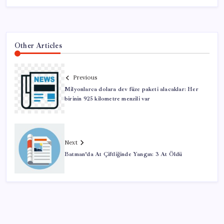
Other Articles
Previous
Milyonlarca dolara dev füze paketi alacaklar: Her
birinin 925 kilometre menzili var
Next
Batman’da At Çiftliğinde Yangın: 3 At Öldü