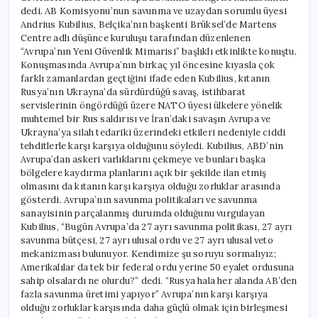
dedi. AB Komisyonu’nun savunma ve uzaydan sorumlu üyesi
Andrius Kubilius, Belçika’nın başkenti Brüksel’de Martens
Centre adlı düşünce kuruluşu tarafından düzenlenen
“Avrupa’nın Yeni Güvenlik Mimarisi” başlıklı etkinlikte konuştu.
Konuşmasında Avrupa’nın birkaç yıl öncesine kıyasla çok
farklı zamanlardan geçtiğini ifade eden Kubilius, kıtanın
Rusya’nın Ukrayna’da sürdürdüğü savaş, istihbarat
servislerinin öngördüğü üzere NATO üyesi ülkelere yönelik
muhtemel bir Rus saldırısı ve İran’daki savaşın Avrupa ve
Ukrayna’ya silah tedariki üzerindeki etkileri nedeniyle ciddi
tehditlerle karşı karşıya olduğunu söyledi. Kubilius, ABD’nin
Avrupa’dan askeri varlıklarını çekmeye ve bunları başka
bölgelere kaydırma planlarını açık bir şekilde ilan etmiş
olmasını da kıtanın karşı karşıya olduğu zorluklar arasında
gösterdi. Avrupa’nın savunma politikaları ve savunma
sanayisinin parçalanmış durumda olduğunu vurgulayan
Kubilius, “Bugün Avrupa’da 27 ayrı savunma politikası, 27 ayrı
savunma bütçesi, 27 ayrı ulusal ordu ve 27 ayrı ulusal veto
mekanizması bulunuyor. Kendimize şu soruyu sormalıyız;
Amerikalılar da tek bir federal ordu yerine 50 eyalet ordusuna
sahip olsalardı ne olurdu?” dedi. “Rusya hala her alanda AB’den
fazla savunma üretimi yapıyor” Avrupa’nın karşı karşıya
olduğu zorluklar karşısında daha güçlü olmak için birleşmesi