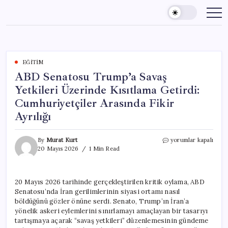
Skip
to
content
EĞITIM
ABD Senatosu Trump’a Savaş
Yetkileri Üzerinde Kısıtlama Getirdi:
Cumhuriyetçiler Arasında Fikir
Ayrılığı
ABD
By
Murat Kurt
yorumlar kapalı
Senatosu
20 Mayıs 2026
1 Min Read
Trump’a
Savaş
Yetkileri
20 Mayıs 2026 tarihinde gerçekleştirilen kritik oylama, ABD
Üzerinde
Senatosu’nda İran gerilimlerinin siyasi ortamı nasıl
Kısıtlama
Getirdi:
böldüğünü gözler önüne serdi. Senato, Trump’ın İran’a
Cumhuriyetçiler
yönelik askeri eylemlerini sınırlamayı amaçlayan bir tasarıyı
Arasında
tartışmaya açarak “savaş yetkileri” düzenlemesinin gündeme
Fikir