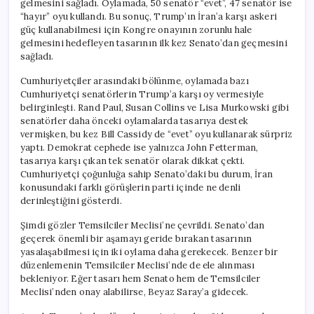
gelmesini sağladı. Oylamada, 50 senatör “evet”, 47 senatör ise
Ayrılığı
“hayır” oyu kullandı. Bu sonuç, Trump’ın İran’a karşı askeri
için
güç kullanabilmesi için Kongre onayının zorunlu hale
gelmesini hedefleyen tasarının ilk kez Senato’dan geçmesini
sağladı.
Cumhuriyetçiler arasındaki bölünme, oylamada bazı
Cumhuriyetçi senatörlerin Trump’a karşı oy vermesiyle
belirginleşti. Rand Paul, Susan Collins ve Lisa Murkowski gibi
senatörler daha önceki oylamalarda tasarıya destek
vermişken, bu kez Bill Cassidy de “evet” oyu kullanarak sürpriz
yaptı. Demokrat cephede ise yalnızca John Fetterman,
tasarıya karşı çıkan tek senatör olarak dikkat çekti.
Cumhuriyetçi çoğunluğa sahip Senato’daki bu durum, İran
konusundaki farklı görüşlerin parti içinde ne denli
derinleştiğini gösterdi.
Şimdi gözler Temsilciler Meclisi’ne çevrildi. Senato’dan
geçerek önemli bir aşamayı geride bırakan tasarının
yasalaşabilmesi için iki oylama daha gerekecek. Benzer bir
düzenlemenin Temsilciler Meclisi’nde de ele alınması
bekleniyor. Eğer tasarı hem Senato hem de Temsilciler
Meclisi’nden onay alabilirse, Beyaz Saray’a gidecek.