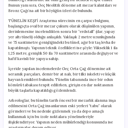
Bunun yanı sıra, Geç Neolitik döneme ait mezar kalıntıları ve
Bronz Çağı’na ait bir höyüğün izleri de bulundu.
TÜNELİN KEŞFİ Araştırma sürecinin en çarpıcı bulgusu,
başlangıçta oval bir mezar çukuru olarak düşünülen yapının,
derinlemesine incelendikten sonra bir “erdstall” (dar, yapay
yer altı tüneli) olduğu anlaşıldı. Yaklaşık 2 metre uzunluğunda
ve 75 santimetre genişliğindeki bu tünel, ağır bir taş levha ile
kapatılmıştı. Yapının teknik özellikleri ise şöyle: Yükseklik 1 ila
1,25 metre, genişlik 50 ila 70 santimetre arasında değişiyor ve
hafif kavisli bir yapıya sahip.
İçeride yapılan incelemelerde Geç Orta Çağ dönemine ait
seramik parçaları, demir bir at nalı, bir tilki iskeleti ve küçük
hayvan kemikleri bulundu. Tünelin tabanında ince bir odun
kömürü tabakası tespit edilirken, girişin en dar noktasının
büyük taşlarla kapatıldığı gözlemlendi.
Arkeologlar, bu tünelin tarih öncesi bir mezarlık alanına inşa
edilmesini Orta Çağ insanlarının eski yerleri “tabu” olarak
görmeleri ve bu nedenle gizlenmek ya da depo amaçlı
kullanmak için bu izole noktalara yönelmeleriyle
ilişkilendiriyor. Yapının neden mühürlendiği konusunda ise
araştırmalar devam ediyor.