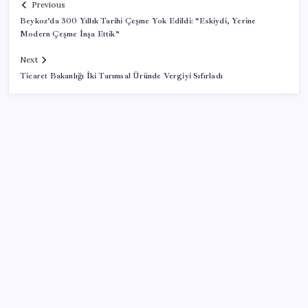
Previous
Beykoz’da 300 Yıllık Tarihi Çeşme Yok Edildi: “Eskiydi, Yerine
Modern Çeşme İnşa Ettik”
Next
Ticaret Bakanlığı İki Tarımsal Üründe Vergiyi Sıfırladı
SON YAZILAR
‘Franco’yu örnek verdi, ‘öldüğü gece rejim değişti’
dedi: Ertuğrul Özkök hakkında soruşturma başlatıldı!
Samsun’da ambulans ile TIR çarpıştı: 6 yaralı