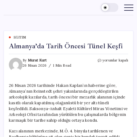
Skip
to
content
EĞITIM
Almanya’da Tarih Öncesi Tünel Keşfi
Almanya’da
By
Murat Kurt
yorumlar kapalı
Tarih
26 Nisan 2026
1 Min Read
Öncesi
Tünel
Keşfi
26 Nisan 2026 tarihinde Hakan Kaplan’ın haberine göre,
için
Almanya’nın Reinstedt şehri yakınlarında gerçekleştirilen
arkeolojik kazılarda, tarih öncesi bir mezarlık alanının içinde
kasıtlı olarak kapatılmış olağanüstü bir yer altı tüneli
keşfedildi. Saksonya-Anhalt Eyaleti Kültürel Miras Yönetimi ve
Arkeoloji Ofisi tarafından yürütülen bu çalışmalarda bölgenin
karmaşık bir tarihe sahip olduğu ortaya kondu.
Kazı alanının merkezinde, M.Ö. 4. binyıla tarihlenen ve
Baalberge kültürüne ait olan geniş bir hendek tespit edildi.