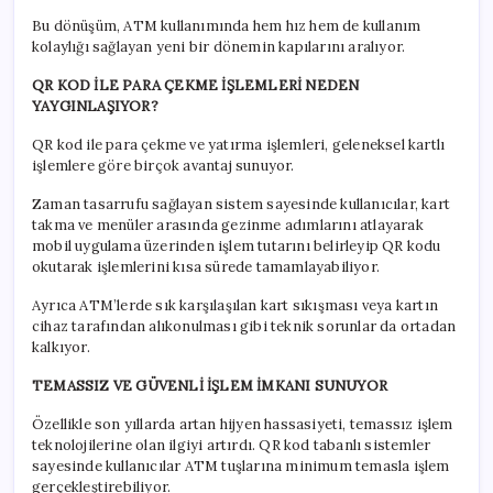
Bu dönüşüm, ATM kullanımında hem hız hem de kullanım
kolaylığı sağlayan yeni bir dönemin kapılarını aralıyor.
QR KOD İLE PARA ÇEKME İŞLEMLERİ NEDEN
YAYGINLAŞIYOR?
QR kod ile para çekme ve yatırma işlemleri, geleneksel kartlı
işlemlere göre birçok avantaj sunuyor.
Zaman tasarrufu sağlayan sistem sayesinde kullanıcılar, kart
takma ve menüler arasında gezinme adımlarını atlayarak
mobil uygulama üzerinden işlem tutarını belirleyip QR kodu
okutarak işlemlerini kısa sürede tamamlayabiliyor.
Ayrıca ATM’lerde sık karşılaşılan kart sıkışması veya kartın
cihaz tarafından alıkonulması gibi teknik sorunlar da ortadan
kalkıyor.
TEMASSIZ VE GÜVENLİ İŞLEM İMKANI SUNUYOR
Özellikle son yıllarda artan hijyen hassasiyeti, temassız işlem
teknolojilerine olan ilgiyi artırdı. QR kod tabanlı sistemler
sayesinde kullanıcılar ATM tuşlarına minimum temasla işlem
gerçekleştirebiliyor.