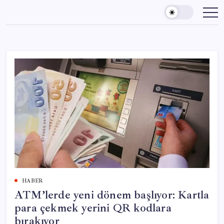
Skip
to
content
HABER
ATM’lerde yeni dönem başlıyor: Kartla
para çekmek yerini QR kodlara
bırakıyor