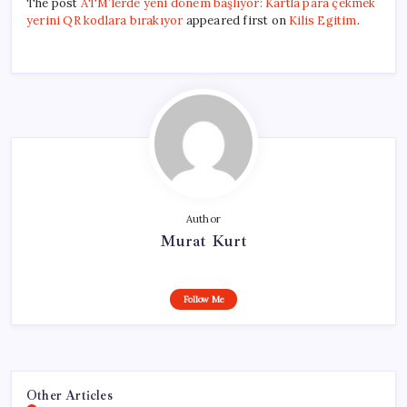
The post
ATM’lerde yeni dönem başlıyor: Kartla para çekmek
yerini QR kodlara bırakıyor
appeared first on
Kilis Egitim
.
Author
Murat Kurt
Follow Me
Other Articles