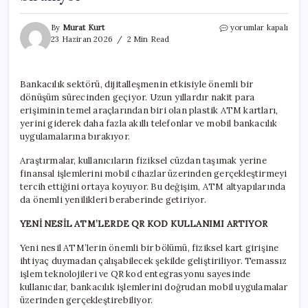
ATM’lerde
By
Murat Kurt
yorumlar kapalı
yeni
23 Haziran 2026
2 Min Read
dönem
başlıyor:
Kartla
Bankacılık sektörü, dijitalleşmenin etkisiyle önemli bir
para
dönüşüm sürecinden geçiyor. Uzun yıllardır nakit para
çekmek
yerini
erişiminin temel araçlarından biri olan plastik ATM kartları,
QR
yerini giderek daha fazla akıllı telefonlar ve mobil bankacılık
kodlara
uygulamalarına bırakıyor.
bırakıyor
için
Araştırmalar, kullanıcıların fiziksel cüzdan taşımak yerine
finansal işlemlerini mobil cihazlar üzerinden gerçekleştirmeyi
tercih ettiğini ortaya koyuyor. Bu değişim, ATM altyapılarında
da önemli yenilikleri beraberinde getiriyor.
YENİ NESİL ATM’LERDE QR KOD KULLANIMI ARTIYOR
Yeni nesil ATM’lerin önemli bir bölümü, fiziksel kart girişine
ihtiyaç duymadan çalışabilecek şekilde geliştiriliyor. Temassız
işlem teknolojileri ve QR kod entegrasyonu sayesinde
kullanıcılar, bankacılık işlemlerini doğrudan mobil uygulamalar
üzerinden gerçekleştirebiliyor.