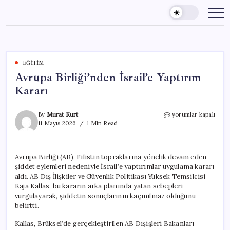
Skip
to
content
EĞITIM
Avrupa Birliği’nden İsrail’e Yaptırım
Kararı
Avrupa
By
Murat Kurt
yorumlar kapalı
Birliği’nden
11 Mayıs 2026
1 Min Read
İsrail’e
Yaptırım
Kararı
Avrupa Birliği (AB), Filistin topraklarına yönelik devam eden
için
şiddet eylemleri nedeniyle İsrail’e yaptırımlar uygulama kararı
aldı. AB Dış İlişkiler ve Güvenlik Politikası Yüksek Temsilcisi
Kaja Kallas, bu kararın arka planında yatan sebepleri
vurgulayarak, şiddetin sonuçlarının kaçınılmaz olduğunu
belirtti.
Kallas, Brüksel’de gerçekleştirilen AB Dışişleri Bakanları