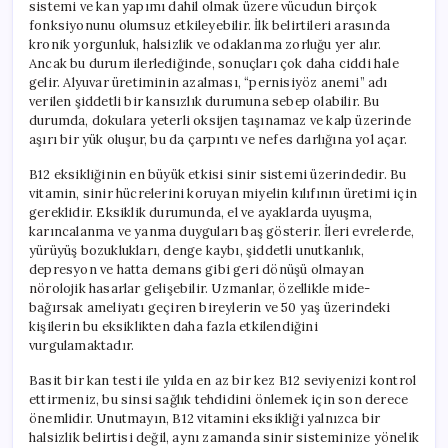
sistemi ve kan yapımı dahil olmak üzere vücudun birçok
fonksiyonunu olumsuz etkileyebilir. İlk belirtileri arasında
kronik yorgunluk, halsizlik ve odaklanma zorluğu yer alır.
Ancak bu durum ilerlediğinde, sonuçları çok daha ciddi hale
gelir. Alyuvar üretiminin azalması, “pernisiyöz anemi” adı
verilen şiddetli bir kansızlık durumuna sebep olabilir. Bu
durumda, dokulara yeterli oksijen taşınamaz ve kalp üzerinde
aşırı bir yük oluşur, bu da çarpıntı ve nefes darlığına yol açar.
B12 eksikliğinin en büyük etkisi sinir sistemi üzerindedir. Bu
vitamin, sinir hücrelerini koruyan miyelin kılıfının üretimi için
gereklidir. Eksiklik durumunda, el ve ayaklarda uyuşma,
karıncalanma ve yanma duyguları baş gösterir. İleri evrelerde,
yürüyüş bozuklukları, denge kaybı, şiddetli unutkanlık,
depresyon ve hatta demans gibi geri dönüşü olmayan
nörolojik hasarlar gelişebilir. Uzmanlar, özellikle mide-
bağırsak ameliyatı geçiren bireylerin ve 50 yaş üzerindeki
kişilerin bu eksiklikten daha fazla etkilendiğini
vurgulamaktadır.
Basit bir kan testi ile yılda en az bir kez B12 seviyenizi kontrol
ettirmeniz, bu sinsi sağlık tehdidini önlemek için son derece
önemlidir. Unutmayın, B12 vitamini eksikliği yalnızca bir
halsizlik belirtisi değil, aynı zamanda sinir sisteminize yönelik