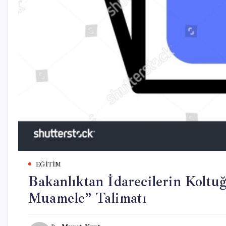
EĞITIM
Bakanlıktan İdarecilerin Kolt
Muamele” Talimatı