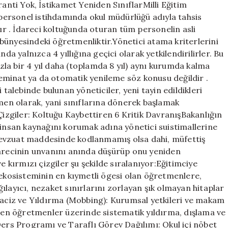
ti Yok, İstikamet Yeniden SınıflarMilli Eğitim
, personel istihdamında okul müdürlüğü adıyla tahsis
r . İdareci koltuğunda oturan tüm personelin asli
bünyesindeki öğretmenliktir.Yönetici atama kriterlerini
da yalnızca 4 yıllığına geçici olarak yetkilendirilirler. Bu
la bir 4 yıl daha (toplamda 8 yıl) aynı kurumda kalma
 teminat ya da otomatik yenileme söz konusu değildir .
ği talebinde bulunan yöneticiler, yeni tayin edildikleri
en olarak, yani sınıflarına dönerek başlamak
zgiler: Koltuğu Kaybettiren 6 Kritik DavranışBakanlığın
 insan kaynağını korumak adına yönetici suistimallerine
r mevzuat maddesinde kodlanmamış olsa dahi, müfettiş
darecinin unvanını anında düşürüp onu yeniden
kırmızı çizgiler şu şekilde sıralanıyor:Eğitimciye
kosisteminin en kıymetli ögesi olan öğretmenlere,
ılayıcı, nezaket sınırlarını zorlayan şık olmayan hitaplar
 Taciz ve Yıldırma (Mobbing): Kurumsal yetkileri ve makam
ilen öğretmenler üzerinde sistematik yıldırma, dışlama ve
Ders Programı ve Taraflı Görev Dağılımı: Okul içi nöbet