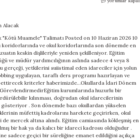
Bakanlıktan
yorumlar kapal
İdarecilerin
Koltuğunu
Altından
Alacak
“Kötü
ak "Kötü Muamele" Talimatı Posted on 10 Haziran 2026 10
Muamele”
ğı koridorlarında ve okul koridorlarında son dönemde en
Talimatı
zuatın keskin dişlileriyle yeniden şekilleniyor. Eğitim
için
ğü ve müdür yardımcılığının aslında sadece 4 veya 8
 gerçeği, yetkilerini suiistimal eden idareciler için yolun
bbing uygulayan, taraflı ders programı hazırlayan ve
aybettirecek kriterler haberimizde…Okullarda İdari Dönem
 GörevlendirmedirEğitim kurumlarında huzurlu bir
rdürülebilir kılınması, doğrudan okul idarecilerinin
ellik gösteriyor . Son dönemde bazı okullardan yükselen
üklerinin müfettiş kadrolarını harekete geçirirken, okul
i de mercek altına alındı. Eğitim camiasında kökleşmiş en
ılmış bir hak ya da kalıcı bir idareci kadrosu olduğudur .
ne sadece geçici bir süreliğine emanet edildiğini açıkça