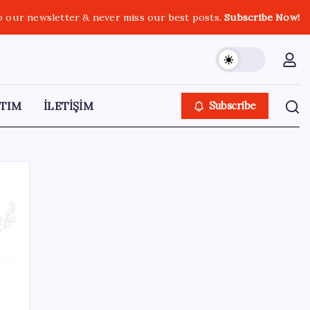
o our newsletter & never miss our best posts.
Subscribe Now!
TIM
İLETİŞİM
Subscribe
SON YAZILAR
Menderes Belediyesi’ne operasyon:
Belediye Başkanı Çiçek dahil 16 kişi adliyeye