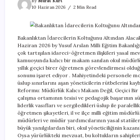
By
Murat Kurt
10 Haziran 2026
2 Min Read
Bakanlıktan İdarecilerin Koltuğunu Altından Alac
Haziran 2026 by Yusuf Arslan Milli Eğitim Bakanlı
çok tartışılan idareci-öğretmen ilişkileri yasal mev
kamuoyunda kalıcı bir makam sanılan okul müdürlü
yıllık geçici birer öğretmen görevlendirmesi olduğu
sonunu işaret ediyor . Mahiyetindeki personele mo
üslup sınırlarını aşan yöneticilerin rütbelerini k
Reformu: Müdürlük Kalıcı Makam Değil, Geçici Bir
çalışma ortamının tesisi ve pedagojik başarının sü
liderlik vasıfları ve sergiledikleri üslup ile paral
öğretmen şikayetleri, il ve ilçe milli eğitim müdürl
müdürleri ve müdür yardımcılarının yasal statüler
büyük yanılgılardan biri, okul yöneticiliğinin kazan
Oysa yürürlükteki mevzuat, bu koltukların sahipleri