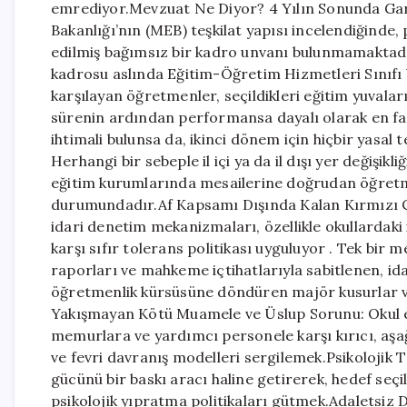
emrediyor.Mevzuat Ne Diyor? 4 Yılın Sonunda Garan
Bakanlığı’nın (MEB) teşkilat yapısı incelendiğinde
edilmiş bağımsız bir kadro unvanı bulunmamaktadı
kadrosu aslında Eğitim-Öğretim Hizmetleri Sınıfı 
karşılayan öğretmenler, seçildikleri eğitim yuvaların
sürenin ardından performansa dayalı olarak en faz
ihtimali bulunsa da, ikinci dönem için hiçbir yasal
Herhangi bir sebeple il içi ya da il dışı yer değişikli
eğitim kurumlarında mesailerine doğrudan öğretm
durumundadır.Af Kapsamı Dışında Kalan Kırmızı Çi
idari denetim mekanizmaları, özellikle okullardaki
karşı sıfır tolerans politikası uyguluyor . Tek bi
raporları ve mahkeme içtihatlarıyla sabitlenen, i
öğretmenlik kürsüsüne döndüren majör kusurlar ve 
Yakışmayan Kötü Muamele ve Üslup Sorunu: Okul e
memurlara ve yardımcı personele karşı kırıcı, aşağ
ve fevri davranış modelleri sergilemek.Psikolojik
gücünü bir baskı aracı haline getirerek, hedef seç
psikolojik yıpratma politikaları gütmek.Adaletsiz 