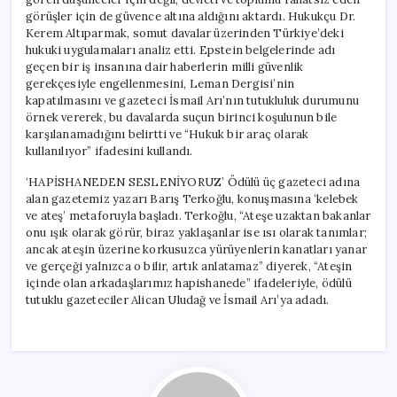
görüşler için de güvence altına aldığını aktardı. Hukukçu Dr.
Kerem Altıparmak, somut davalar üzerinden Türkiye’deki
hukuki uygulamaları analiz etti. Epstein belgelerinde adı
geçen bir iş insanına dair haberlerin milli güvenlik
gerekçesiyle engellenmesini, Leman Dergisi’nin
kapatılmasını ve gazeteci İsmail Arı’nın tutukluluk durumunu
örnek vererek, bu davalarda suçun birinci koşulunun bile
karşılanamadığını belirtti ve “Hukuk bir araç olarak
kullanılıyor” ifadesini kullandı.
‘HAPİSHANEDEN SESLENİYORUZ’ Ödülü üç gazeteci adına
alan gazetemiz yazarı Barış Terkoğlu, konuşmasına ‘kelebek
ve ateş’ metaforuyla başladı. Terkoğlu, “Ateşe uzaktan bakanlar
onu ışık olarak görür, biraz yaklaşanlar ise ısı olarak tanımlar;
ancak ateşin üzerine korkusuzca yürüyenlerin kanatları yanar
ve gerçeği yalnızca o bilir, artık anlatamaz” diyerek, “Ateşin
içinde olan arkadaşlarımız hapishanede” ifadeleriyle, ödülü
tutuklu gazeteciler Alican Uludağ ve İsmail Arı’ya adadı.