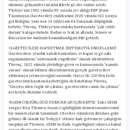
Ödüllendirildi
olumsuz gelişmeleri istatistiklerle gözler önüne serdi.
için
Türkiye’nin 2002 yılında 99. sırada yer aldığı RSF (Sınır
Tanımayan Gazeteciler) endeksinin 2026 yılında 163. sıraya
gerilediğini, yani son 24 yılda tam 64 basamak düştüğünü
belirtti. Türenç, Türkiye’nin endeks haritasında “çok ciddi
durum” kategorisinde, Sudan ve Irak’ın altında, Yemen ve
Rusya’nın ise üstünde konumlandığını dile getirdi.
‘GAZETECİLERİ HAPSETMEK SİSTEMATİK ENGELLEME’
Gazetecilere yönelik sabah baskınları, ev hapsi ve gözaltı
uygulamalarını “sistematik engelleme” olarak nitelendiren
Türenç, 2022 yılında yürürlüğe giren ve kamuoyunda “sansür
yasası” olarak bilinen düzenlemenin gerçek gazetecileri
yıldırmaya yetmeyeceğini savundu. Gazze’de 220’den fazla
gazetecinin hayatını kaybettiğini de hatırlatan Türenç,
“Gazeteciden örgüt de çıkmaz, gazeteciden casus da çıkmaz”
sözleriyle durumu özetledi.
‘BASIN ÖZGÜRLÜĞÜ DEMOKRASİ İÇİN KRİTİK’ Eski AİHM
yargıcı Rıza Türmen, basın özgürlüğünü demokrasinin temel
bir unsuru olarak tanımladı. Otoriter rejimlerin iktidara gelir
gelmez ilk olarak bu “bekçiyi” etkisiz hale getirmeye çalıştığını
vurgulayan Türmen, AİHM’in ifade özgürlüğünü yalnızca kabul
gören düşünceler için değil, devleti ve toplumu rahatsız eden