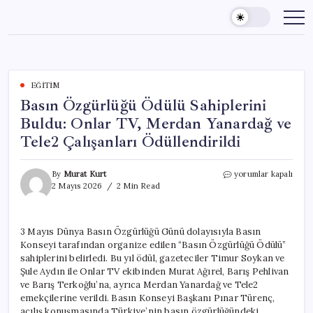
Skip
to
content
EĞITIM
Basın Özgürlüğü Ödülü Sahiplerini
Buldu: Onlar TV, Merdan Yanardağ ve
Tele2 Çalışanları Ödüllendirildi
Basın
By
Murat Kurt
yorumlar kapalı
Özgürlüğü
2 Mayıs 2026
2 Min Read
Ödülü
Sahiplerini
Buldu:
3 Mayıs Dünya Basın Özgürlüğü Günü dolayısıyla Basın
Onlar
Konseyi tarafından organize edilen “Basın Özgürlüğü Ödülü”
TV,
Merdan
sahiplerini belirledi. Bu yıl ödül, gazeteciler Timur Soykan ve
Yanardağ
Şule Aydın ile Onlar TV ekibinden Murat Ağırel, Barış Pehlivan
ve
ve Barış Terkoğlu’na, ayrıca Merdan Yanardağ ve Tele2
Tele2
emekçilerine verildi. Basın Konseyi Başkanı Pınar Türenç,
Çalışanları
açılış konuşmasında Türkiye’nin basın özgürlüğündeki