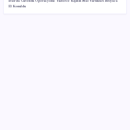
İran’da Güvenlik Operasyonu: Yüzlerce Kişinin Mal Varlıkları İhtiyaca
El Konuldu
SON YAZILAR
‘Franco’yu örnek verdi, ‘öldüğü gece rejim değişti’
dedi: Ertuğrul Özkök hakkında soruşturma başlatıldı!
Samsun’da ambulans ile TIR çarpıştı: 6 yaralı
Trump: Hamas’ın silahsızlanması konusunda
anlaşmaya varıldı
Aydın’da orman yangını: Ekipler müdahale ediyor