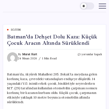
Skip
to
content
EĞITIM
Batman’da Dehşet Dolu Kaza: Küçük
Çocuk Aracın Altında Sürüklendi
Batman’da
By
Murat Kurt
yorumlar kapalı
Dehşet
24 Nisan 2026
1 Min Read
Dolu
Kaza:
Küçük
Batman’da, Akyürek Mahallesi 205. Sokak’ta meydana gelen
Çocuk
korkunç kaza, çevredeki vatandaşları endişeye düşürdü. 14
Aracın
Altında
yaşındaki Y.G. isimli erkek çocuk, bisikletiyle seyrederken
Sürüklendi
M.T. (29) tarafından kullanılan otomobilin çarpması sonucu
için
korkunç bir kazanın kurbanı oldu. Küçük çocuk, çarpmanın
etkisiyle yaklaşık 10 metre boyunca otomobilin altında
sürüklendi.