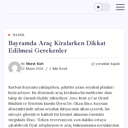
Skip
to
content
HABER
Bayramda Araç Kiralarken Dikkat
Edilmesi Gerekenler
Bayramda
By
Murat Kurt
yorumlar kapalı
Araç
22 Mayıs 2026
2 Min Read
Kiralarken
Dikkat
Edilmesi
Kurban Bayramı yaklaşırken, şehirler arası seyahat planları
Gerekenler
hızla artıyor. Bu dönemde araç kiralama hizmetlerine olan
için
talep de önemli ölçüde yükseliyor. Avec Rent a Car Genel
Müdürü ve Yönetim Kurulu Üyesi Dr. Okan Siso, bayram
dönemlerinde artan seyahat ihtiyacının altını çizerek, bu
süreçte güvenli ve kaliteli bir hizmet almanın önemini
vurguladı. Siso, “Erken rezervasyon, son dakika ortaya
çıkabilecek fiyat artışlarının ve araç bulunamama sorunlarının