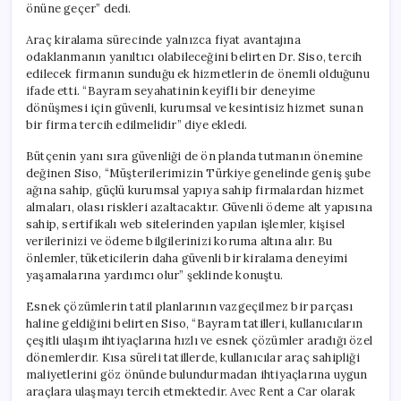
önüne geçer” dedi.
Araç kiralama sürecinde yalnızca fiyat avantajına
odaklanmanın yanıltıcı olabileceğini belirten Dr. Siso, tercih
edilecek firmanın sunduğu ek hizmetlerin de önemli olduğunu
ifade etti. “Bayram seyahatinin keyifli bir deneyime
dönüşmesi için güvenli, kurumsal ve kesintisiz hizmet sunan
bir firma tercih edilmelidir” diye ekledi.
Bütçenin yanı sıra güvenliği de ön planda tutmanın önemine
değinen Siso, “Müşterilerimizin Türkiye genelinde geniş şube
ağına sahip, güçlü kurumsal yapıya sahip firmalardan hizmet
almaları, olası riskleri azaltacaktır. Güvenli ödeme alt yapısına
sahip, sertifikalı web sitelerinden yapılan işlemler, kişisel
verilerinizi ve ödeme bilgilerinizi koruma altına alır. Bu
önlemler, tüketicilerin daha güvenli bir kiralama deneyimi
yaşamalarına yardımcı olur” şeklinde konuştu.
Esnek çözümlerin tatil planlarının vazgeçilmez bir parçası
haline geldiğini belirten Siso, “Bayram tatilleri, kullanıcıların
çeşitli ulaşım ihtiyaçlarına hızlı ve esnek çözümler aradığı özel
dönemlerdir. Kısa süreli tatillerde, kullanıcılar araç sahipliği
maliyetlerini göz önünde bulundurmadan ihtiyaçlarına uygun
araçlara ulaşmayı tercih etmektedir. Avec Rent a Car olarak