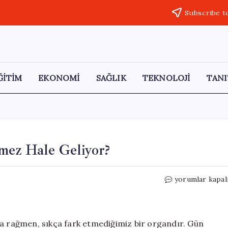
Subscribe t
ĞİTİM
EKONOMİ
SAĞLIK
TEKNOLOJİ
TANI
ez Hale Geliyor?
Burnumuz
yorumlar kapal
Neden
Gözle
Görünmez
Hale
rağmen, sıkça fark etmediğimiz bir organdır. Gün