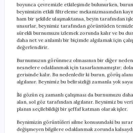
boyunca çevremizle etkileşimde bulunurken, burun
beynimizin etkili filtreleme mekanizmasından kayn
ham bir şekilde ulaşmaktansa, beyin tarafından iş
unsurlar, beynimiz tarafından görüntüden temizle
sürekli burnumuzu izlemek zorunda kalır ve bu duru
daha net ve anlamlı bir biçimde algılamak için çal
değerlendirir.
Burnumuzun görünmez olmasının bir diğer nedeni 
nesnelere odaklanmak için tasarlanmamıştır; dolay
gerisinde kalır. Bu nedenledir ki burun, görüş alanı
algılanır. Beynimiz bu belirsizliği zamanla yok saya
İki gözün eş zamanlı çalışması da burnumuzu daha
alan, sol göz tarafından algılanır. Beynimiz bu veri
planın seçilebildiği bir şeffaf katman olarak işler.
Beynimizin görüntüleri silme konusundaki bu ısrarı,
değişmeyen bilgilere odaklanmak zorunda kalsaydık