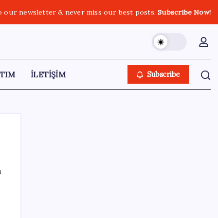
o our newsletter & never miss our best posts.
Subscribe Now!
TIM
İLETİŞİM
Subscribe
ı
SON YAZILAR
Halkbank, ikincil halka arz süreci başlattı