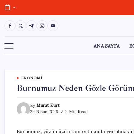
Skip
-
to
content
https://www.facebook.com/
https://twitter.com/
https://t.me/
https://www.instagram.com/
https://youtube.com/
ANA SAYFA
E
EKONOMI
Burnumuz Neden Gözle Görünm
By
Murat Kurt
29 Nisan 2026
2 Min Read
Burnumuz, yüzümüzün tam ortasında yer almasına 