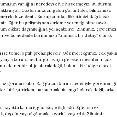
Geliyor?
umuzun varlığını neredeyse hiç hissetmeyiz. Bu durum,
için
aklanıyor. Gözlerimizden gelen görüntüler, bilincimize
lenerek düzenlenir. Bu kapsamda, dikkatimizi dağıtacak
nir. Eğer bu gelişmiş sansürleme yeteneği olmasaydı,
m dikkat dağınıklığına yol açabilirdi. Zihnimiz, çevremizi
ışır ve bu nedenle burnumuzu “önemsiz bir detay” olarak
ise temel optik prensiplerdir. Göz merceğimiz, çok yakı
ısıyla burun, net bir görüş için gereken mesafenin çok
mızda net bir obje olarak değil, bulanık bir bölge olarak
r.
 az görünür kılar. Sağ gözün burun nedeniyle göremediği
leri birleştirirken, burnu opak bir engel olarak değil, arka
 hayatta kalma içgüdüsüyle ilişkilidir. Eğer sürekli
, dış dünyayı algılamakta zorluk yaşardık. Zihnimiz,