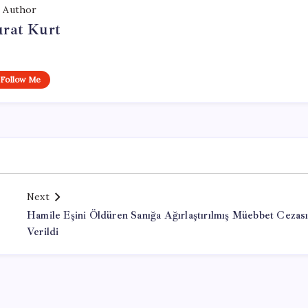
Author
rat Kurt
Follow Me
Next
Hamile Eşini Öldüren Sanığa Ağırlaştırılmış Müebbet Cezas
Verildi