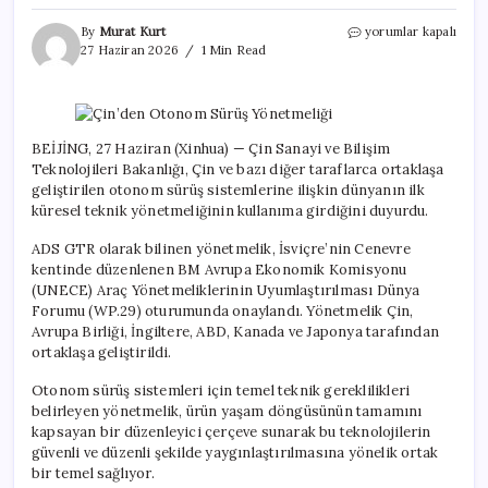
Çin’den
By
Murat Kurt
yorumlar kapalı
Otonom
27 Haziran 2026
1 Min Read
Sürüş
Yönetmeliği
için
BEİJİNG, 27 Haziran (Xinhua) — Çin Sanayi ve Bilişim
Teknolojileri Bakanlığı, Çin ve bazı diğer taraflarca ortaklaşa
geliştirilen otonom sürüş sistemlerine ilişkin dünyanın ilk
küresel teknik yönetmeliğinin kullanıma girdiğini duyurdu.
ADS GTR olarak bilinen yönetmelik, İsviçre’nin Cenevre
kentinde düzenlenen BM Avrupa Ekonomik Komisyonu
(UNECE) Araç Yönetmeliklerinin Uyumlaştırılması Dünya
Forumu (WP.29) oturumunda onaylandı. Yönetmelik Çin,
Avrupa Birliği, İngiltere, ABD, Kanada ve Japonya tarafından
ortaklaşa geliştirildi.
Otonom sürüş sistemleri için temel teknik gereklilikleri
belirleyen yönetmelik, ürün yaşam döngüsünün tamamını
kapsayan bir düzenleyici çerçeve sunarak bu teknolojilerin
güvenli ve düzenli şekilde yaygınlaştırılmasına yönelik ortak
bir temel sağlıyor.