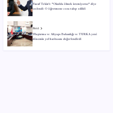
Yusuf Tekin’e “Okulda ölmek istemiyoruz” diye
seslendi: O öğretmene ceza talep edildi
Next
Ulaştırma ve Altyapı Bakanlığı ve TURKA yeni
dönemin yol haritasını değerlendirdi
SON YAZILAR
TBMM Adalet Komisyonu’nda ‘pislik’ tartışması: