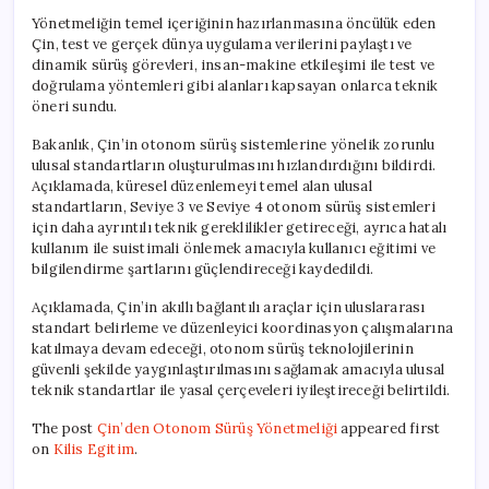
Yönetmeliğin temel içeriğinin hazırlanmasına öncülük eden
Çin, test ve gerçek dünya uygulama verilerini paylaştı ve
dinamik sürüş görevleri, insan-makine etkileşimi ile test ve
doğrulama yöntemleri gibi alanları kapsayan onlarca teknik
öneri sundu.
Bakanlık, Çin’in otonom sürüş sistemlerine yönelik zorunlu
ulusal standartların oluşturulmasını hızlandırdığını bildirdi.
Açıklamada, küresel düzenlemeyi temel alan ulusal
standartların, Seviye 3 ve Seviye 4 otonom sürüş sistemleri
için daha ayrıntılı teknik gereklilikler getireceği, ayrıca hatalı
kullanım ile suistimali önlemek amacıyla kullanıcı eğitimi ve
bilgilendirme şartlarını güçlendireceği kaydedildi.
Açıklamada, Çin’in akıllı bağlantılı araçlar için uluslararası
standart belirleme ve düzenleyici koordinasyon çalışmalarına
katılmaya devam edeceği, otonom sürüş teknolojilerinin
güvenli şekilde yaygınlaştırılmasını sağlamak amacıyla ulusal
teknik standartlar ile yasal çerçeveleri iyileştireceği belirtildi.
The post
Çin’den Otonom Sürüş Yönetmeliği
appeared first
on
Kilis Egitim
.