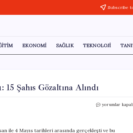
Subscribe t
ĞİTİM
EKONOMİ
SAĞLIK
TEKNOLOJİ
TANI
 15 Şahıs Gözaltına Alındı
Çorum’da
yorumlar kapal
Yakalama
Operasyonu:
15
Şahıs
an ile 4 Mayıs tarihleri arasında gerçekleşti ve bu