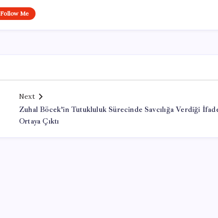
Follow Me
Next
Zuhal Böcek’in Tutukluluk Sürecinde Savcılığa Verdiği İfad
Ortaya Çıktı
Office Lisans Satın Al