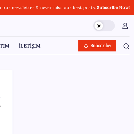
o our newsletter & never miss our best posts.
Subscribe Now!
TIM
İLETİŞİM
Subscribe
ı
SON YAZILAR
‘Franco’yu örnek verdi, ‘öldüğü gece rejim
değişti’ dedi: Ertuğrul Özkök hakkında