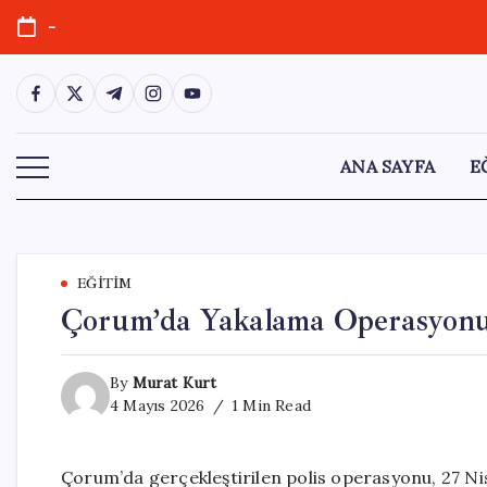
Skip
-
to
content
https://www.facebook.com/
https://twitter.com/
https://t.me/
https://www.instagram.com/
https://youtube.com/
ANA SAYFA
E
EĞITIM
Çorum’da Yakalama Operasyonu:
By
Murat Kurt
4 Mayıs 2026
1 Min Read
Çorum’da gerçekleştirilen polis operasyonu, 27 Nis