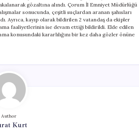
Gözaltına
yakalanarak gözaltına alındı. Çorum İl Emniyet Müdürlüğü
Alındı
çalışmalar sonucunda, çeşitli suçlardan aranan şahısları
için
ı. Ayrıca, kayıp olarak bildirilen 2 vatandaş da ekipler
a faaliyetlerinin ise devam ettiği bildirildi. Elde edilen
ğlama konusundaki kararlılığını bir kez daha gözler önüne
Author
rat Kurt