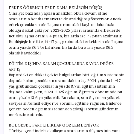
ERKEK ÖĞRENCİLERDE DAHA BELİRGİN DÜŞÜŞ
Cinsiyet bazında yapılan analizler, okula devam etme
oranlarının her iki cinsiyette de azaldığını gösteriyor. Ancak,
erkek çocukların okullaşma oranındaki kaybın daha fazla
olduğu dikkat çekiyor. 2023-2025 yılları arasında erkeklerde
net okullaşma oranı 8,4 puan, kızlarda ise 7,7 puan azalmıştır.
Bu düşüşle birlikte, 14-17 yaş grubundaki erkeklerin okullaşma
oranı yüzde 86,3’te kalırken, kızlarda bu oran yüzde 86,5
olarak kaydedildi.
EĞİTİM DIŞINDA KALAN ÇOCUKLARDA KAYDA DEĞER
ARTIŞ
Rapordaki en dikkat çekici bulgulardan biri, eğitim sisteminin
dışında kalan çocukların oranındaki artış. 2024 yılında 14-17
yaş grubundaki çocukların yüzde 8,7’si eğitim sisteminin
dışında kalmışken, 2024-2025 eğitim-öğretim döneminde bu
oran yüzde 13,6’ya yükseldi. Bu rakam, son 9 yılın en yüksek
seviyesini temsil ediyor ve zorunlu eğitime rağmen, binlerce
gencin neden eğitim sisteminden çıktığı sorusu gündemin
merkezine oturdu.
BÖLGESEL FARKLILIKLAR GÖZLEMLENİYOR
Türkiye genelindeki okullaşma oranlarının düşmesinin yanı