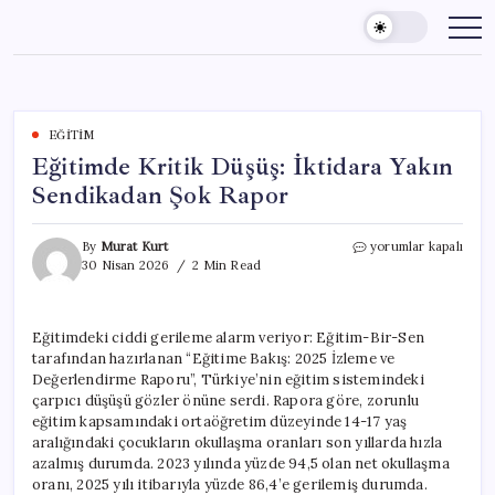
Skip
to
content
EĞITIM
Eğitimde Kritik Düşüş: İktidara Yakın
Sendikadan Şok Rapor
Eğitimde
By
Murat Kurt
yorumlar kapalı
Kritik
30 Nisan 2026
2 Min Read
Düşüş:
İktidara
Yakın
Eğitimdeki ciddi gerileme alarm veriyor: Eğitim-Bir-Sen
Sendikadan
tarafından hazırlanan “Eğitime Bakış: 2025 İzleme ve
Şok
Rapor
Değerlendirme Raporu”, Türkiye’nin eğitim sistemindeki
için
çarpıcı düşüşü gözler önüne serdi. Rapora göre, zorunlu
eğitim kapsamındaki ortaöğretim düzeyinde 14-17 yaş
aralığındaki çocukların okullaşma oranları son yıllarda hızla
azalmış durumda. 2023 yılında yüzde 94,5 olan net okullaşma
oranı, 2025 yılı itibarıyla yüzde 86,4’e gerilemiş durumda.