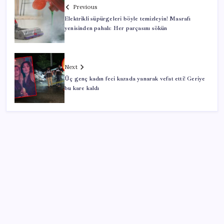
Previous
Elektrikli süpürgeleri böyle temizleyin! Masrafı
yenisinden pahalı: Her parçasını sökün
Next
Üç genç kadın feci kazada yanarak vefat etti! Geriye
bu kare kaldı
SON YAZILAR