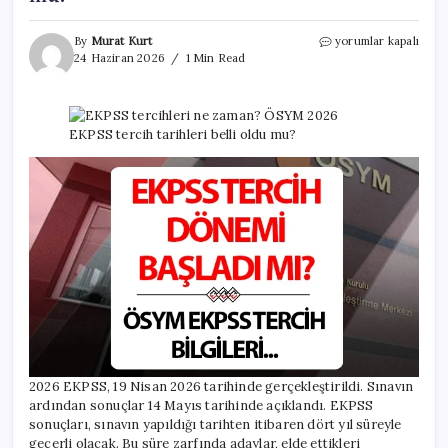
EKPSS
By
Murat Kurt
yorumlar kapalı
tercihleri
24 Haziran 2026
1 Min Read
ne
zaman?
ÖSYM
2026
EKPSS
tercih
tarihleri
belli
oldu
mu?
için
2026 EKPSS, 19 Nisan 2026 tarihinde gerçekleştirildi. Sınavın
ardından sonuçlar 14 Mayıs tarihinde açıklandı. EKPSS
sonuçları, sınavın yapıldığı tarihten itibaren dört yıl süreyle
geçerli olacak. Bu süre zarfında adaylar, elde ettikleri