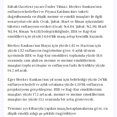
Sabah Gazetesi yazarı Önder Yılmaz, Merkez Bankası’nın
enflasyon hedefleri ve Piyasa Katılımcıları Anketi
doğrultusunda en düşük memur ve emekli maaşları ile ilgili
senaryoları ele aldı. Ocak, Şubat, Mart ve Nisan aylarındaki
tüketici enflasyonu verileri (Ocak: %4,84, Şubat: %2,96, Mart:
%1,94, Nisan: %4,18) birleştirildiğinde, SSK ve Bağ-Kur
emeklileri için yüzde 14,64’lük maaş artışı kesinlik kazandı.
Merkez Bankası’nın Mayıs için yüzde 1,82 ve Haziran için
yüzde 1,52 enflasyon öngörüsüne göre, 6 aylık dönem
içerisinde SSK ve Bağ-Kur emeklileri, toplamda yüzde 18,6
oranında zam alırken, memur ve memur emeklilerinin
maaşları toplu sözleşme ve enflasyon farkı ile birlikte yüzde
14,2 artacak.
Eğer Merkez Bankası’nın yıl sonu için belirlediği yüzde 24’lük
enflasyon hedefi ve aylık ortalama yüzde 1,20’lik enflasyon
projeksiyonu gerçekleşirse, SSK ve Bağ-Kur emeklilerinin
maaşları yüzde 17,2 artacak, memur ve memur emeklilerinin
maaşları ise yüzde 13,1 oranında bir artış gösterecek.
Temmuz ayı itibarıyla yapılan maaş hesaplamalarına göre, en
düşük emekli aylığı şu şekilde öngörülüyor: