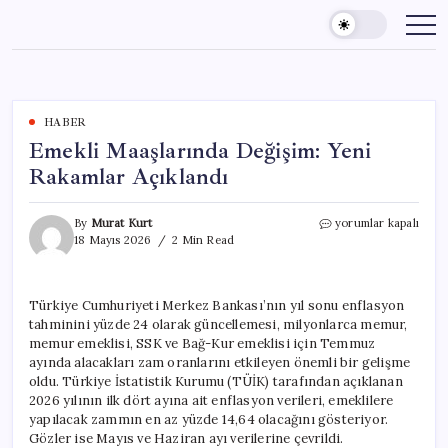
Skip
to
content
HABER
Emekli Maaşlarında Değişim: Yeni
Rakamlar Açıklandı
Emekli
By
Murat Kurt
yorumlar kapalı
Maaşlarında
18 Mayıs 2026
2 Min Read
Değişim:
Yeni
Rakamlar
Türkiye Cumhuriyeti Merkez Bankası’nın yıl sonu enflasyon
Açıklandı
tahminini yüzde 24 olarak güncellemesi, milyonlarca memur,
için
memur emeklisi, SSK ve Bağ-Kur emeklisi için Temmuz
ayında alacakları zam oranlarını etkileyen önemli bir gelişme
oldu. Türkiye İstatistik Kurumu (TÜİK) tarafından açıklanan
2026 yılının ilk dört ayına ait enflasyon verileri, emeklilere
yapılacak zammın en az yüzde 14,64 olacağını gösteriyor.
Gözler ise Mayıs ve Haziran ayı verilerine çevrildi.