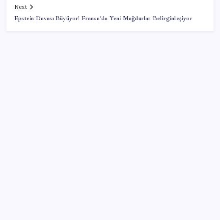
Next
Epstein Davası Büyüyor! Fransa’da Yeni Mağdurlar Belirginleşiyor
SON YAZILAR
‘Franco’yu örnek verdi, ‘öldüğü gece rejim değişti’
dedi: Ertuğrul Özkök hakkında soruşturma başlatıldı!
Samsun’da ambulans ile TIR çarpıştı: 6 yaralı
Trump: Hamas’ın silahsızlanması konusunda
anlaşmaya varıldı
Aydın’da orman yangını: Ekipler müdahale ediyor