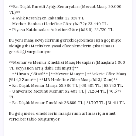
**En Düşük Emekli Aylığı Senaryoları (Mevcut Maaş: 20.000
TL)**
– 4 Aylık Kesinleşen Rakamla: 22.928 TL
– Merkez Bankası Hedefine Göre (%17,2): 23.440 TL
– Piyasa Katılımcıları Anketine Göre (%18,6): 23.720 TL
Bu yeni maaş seviyelerinin gerçekleşebilmesi için geçmişte
olduğu gibi Meclis’ten yasal düzenlemelerin çıkarılması
gerektiği vurgulanıyor.
**Memur ve Memur Emeklisi Maaş Hesapları (Maaşlara 1.000
TL seyyanen artış dahil edilmiştir)**
– **Unvan / Statü** | **Mevcut Maaş** | **Ankete Göre Maaş
(%14,2 Zam)** | **MB Hedefine Göre Maaş (%13,1 Zam)**
– En Düşük Memur Maaşı: 59.896 TL | 69.401 TL | 68.742 TL
– Üniversite Mezunu Memur: 62.403 TL | 71.264 TL | 70.577
TL
– En Düşük Memur Emeklisi: 26.889 TL | 31.707 TL | 31.411 TL
Bu gelişmeler, emeklilerin maaşlarının artması için umut
verici bir tablo oluşturuyor.