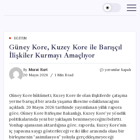
Skip
to
content
EĞITIM
Güney Kore, Kuzey Kore ile Barışçıl
İlişkiler Kurmayı Amaçlıyor
Güney
By
Murat Kurt
yorumlar kapalı
Kore,
20 Mayıs 2026
1 Min Read
Kuzey
Kore
ile
Güney Kore hükümeti, Kuzey Kore ile olan ilişkilerde çatışma
Barışçıl
yerine barışçıl bir arada yaşama ilkesine odaklanacağını
İlişkiler
Kurmayı
açıkladı. 20 Mayıs 2026 tarihinde yayımlanan yıllık rapora
Amaçlıyor
göre, Güney Kore Birleşme Bakanlığı, Kuzey Kore’ye yönelik
için
politikalarında yeni bir yaklaşım benimseyeceğini belirtti.
Yonhap ajansının aktardığına göre, raporda, Kuzey Kore’nin
iç yapısına saygı gösterileceği ve iki ülke arasında olası bir
birleşmenin “asimilasyon” yoluyla gerçekleşmeyeceği