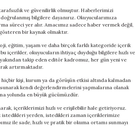
rafsızlık ve güvenilirlik olmuştur. Haberlerimizi
e doğrulanmış bilgilere dayanırız. Okuyucularımıza
ırma süreci yer alır. Amacımız sadece haber vermek değil,
gösteren bir kaynak olmaktır.
i, eğitim, yaşam ve daha birçok farklı kategoride içerik
u içerikler, okuyucuların ihtiyaç duyduğu bilgilere hızlı v
i yakından takip eden editör kadromuz, her gün yeni ve
larak artırmaktadır.
 hiçbir kişi, kurum ya da görüşün etkisi altında kalmadan
nı sunarak kendi değerlendirmelerini yapmalarına olanak
 olma yolunda en büyük gücümüzdür.
ak, içeriklerimizi hızlı ve erişilebilir hale getiriyoruz.
stedikleri yerden, istedikleri zaman içeriklerimize
pımız ile sade, hızlı ve pratik bir okuma ortamı sunmayı