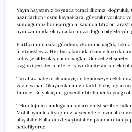
Yayın hayatımız boyunca temel ilkemiz; doğruluk, ta
hazırlarken resmi kaynaklara, güvenilir verilere v
sunduğumuz her içeriğin arkasında titiz bir araşt
aynı zamanda okuyucularımıza doğru bilgiyle yön 
Platformumuzda; gündem, ekonomi, sağlık, teknoloj
üretmekteyiz. Her biri alanında özenle hazırlanan b
kolay şekilde ulaşmasını sağlar. Güncel gelişmeler
özgün içerikler üreterek yayın kalitesini sürekli o
Tarafsız habercilik anlayışını benimseyen ekibimiz,
yayın yapar. Okuyucularımıza farklı bakış açıları
tanırız. Bu yaklaşım, güvenilir bir haber kaynağı
Teknolojinin sunduğu imkanları en iyi şekilde kullanar
Mobil uyumlu altyapımız sayesinde okuyucularımız i
ulaşabilir. Kullanıcı deneyimini ön planda tutan ya
hedefliyoruz.