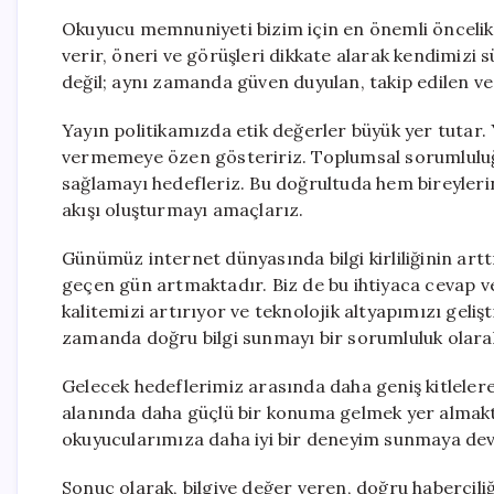
Okuyucu memnuniyeti bizim için en önemli öncelikl
verir, öneri ve görüşleri dikkate alarak kendimizi s
değil; aynı zamanda güven duyulan, takip edilen ve 
Yayın politikamızda etik değerler büyük yer tutar.
vermemeye özen gösteririz. Toplumsal sorumluluğun
sağlamayı hedefleriz. Bu doğrultuda hem bireylerin 
akışı oluşturmayı amaçlarız.
Günümüz internet dünyasında bilgi kirliliğinin artt
geçen gün artmaktadır. Biz de bu ihtiyaca cevap ver
kalitemizi artırıyor ve teknolojik altyapımızı geliş
zamanda doğru bilgi sunmayı bir sorumluluk olara
Gelecek hedeflerimiz arasında daha geniş kitlelere u
alanında daha güçlü bir konuma gelmek yer almakta
okuyucularımıza daha iyi bir deneyim sunmaya de
Sonuç olarak, bilgiye değer veren, doğru haberciliğ