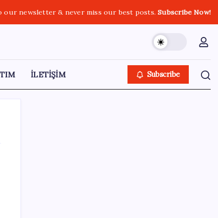
o our newsletter & never miss our best posts.
Subscribe Now!
TIM
İLETİŞİM
Subscribe
SON YAZILAR
TBMM Adalet Komisyonu’nda ‘pislik’
tartışması: MHP’li Bülbül masaya yumruk
attı, İYİ Partili vekilin üzerine yürüdü