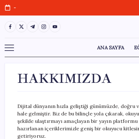
Skip
-
to
content
https://www.facebook.com/
https://twitter.com/
https://t.me/
https://www.instagram.com/
https://youtube.com/
ANA SAYFA
E
HAKKIMIZDA
Dijital dünyanın hızla geliştiği günümüzde, doğru
hale gelmiştir. Biz de bu bilinçle yola çıkarak, oku
şekilde ulaştırmayı amaçlayan bir yayın platformu 
hazırlanan içeriklerimizle geniş bir okuyucu kitlesin
getiriyoruz.