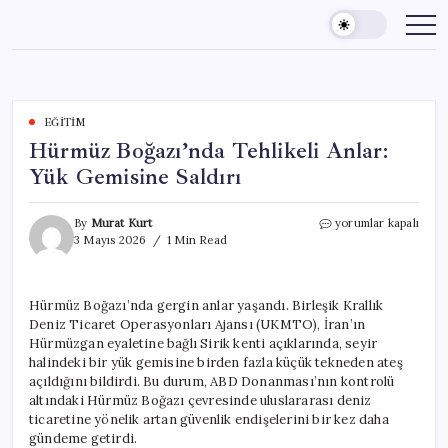
Skip
to
content
EĞITIM
Hürmüz Boğazı’nda Tehlikeli Anlar:
Yük Gemisine Saldırı
Hürmüz
By
Murat Kurt
yorumlar kapalı
Boğazı’nda
3 Mayıs 2026
1 Min Read
Tehlikeli
Anlar:
Yük
Hürmüz Boğazı’nda gergin anlar yaşandı. Birleşik Krallık
Gemisine
Deniz Ticaret Operasyonları Ajansı (UKMTO), İran’ın
Saldırı
için
Hürmüzgan eyaletine bağlı Sirik kenti açıklarında, seyir
halindeki bir yük gemisine birden fazla küçük tekneden ateş
açıldığını bildirdi. Bu durum, ABD Donanması’nın kontrolü
altındaki Hürmüz Boğazı çevresinde uluslararası deniz
ticaretine yönelik artan güvenlik endişelerini bir kez daha
gündeme getirdi.