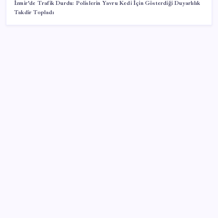
İzmir’de Trafik Durdu: Polislerin Yavru Kedi İçin Gösterdiği Duyarlılık
Takdir Topladı
SON YAZILAR
‘Franco’yu örnek verdi, ‘öldüğü gece rejim değişti’
dedi: Ertuğrul Özkök hakkında soruşturma başlatıldı!
Samsun’da ambulans ile TIR çarpıştı: 6 yaralı
Trump: Hamas’ın silahsızlanması konusunda
anlaşmaya varıldı
Aydın’da orman yangını: Ekipler müdahale ediyor