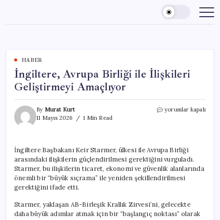
Skip
to
content
HABER
İngiltere, Avrupa Birliği ile İlişkileri
Geliştirmeyi Amaçlıyor
İngiltere,
By
Murat Kurt
yorumlar kapalı
Avrupa
11 Mayıs 2026
1 Min Read
Birliği
ile
İlişkileri
İngiltere Başbakanı Keir Starmer, ülkesi ile Avrupa Birliği
Geliştirmeyi
arasındaki ilişkilerin güçlendirilmesi gerektiğini vurguladı.
Amaçlıyor
için
Starmer, bu ilişkilerin ticaret, ekonomi ve güvenlik alanlarında
önemli bir “büyük sıçrama” ile yeniden şekillendirilmesi
gerektiğini ifade etti.
Starmer, yaklaşan AB-Birleşik Krallık Zirvesi’ni, gelecekte
daha büyük adımlar atmak için bir “başlangıç noktası” olarak