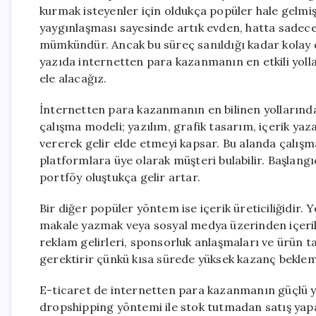
kurmak isteyenler için oldukça popüler hale gelmişt
yaygınlaşması sayesinde artık evden, hatta sadece b
mümkündür. Ancak bu süreç sanıldığı kadar kolay değ
yazıda internetten para kazanmanın en etkili yolla
ele alacağız.
İnternetten para kazanmanın en bilinen yollarından
çalışma modeli; yazılım, grafik tasarım, içerik yaz
vererek gelir elde etmeyi kapsar. Bu alanda çalışma
platformlara üye olarak müşteri bulabilir. Başlang
portföy oluştukça gelir artar.
Bir diğer popüler yöntem ise içerik üreticiliğidir.
makale yazmak veya sosyal medya üzerinden içerik p
reklam gelirleri, sponsorluk anlaşmaları ve ürün 
gerektirir çünkü kısa sürede yüksek kazanç beklem
E-ticaret de internetten para kazanmanın güçlü yol
dropshipping yöntemi ile stok tutmadan satış yapa