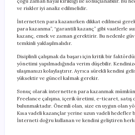
çoğu zaman hayal kırıklığı ile sonuçlanabilir. Bu 
ve riskler iyi analiz edilmelidir.
İnternetten para kazanırken dikkat edilmesi gereke
para kazanma”, “garantili kazanç” gibi vaatlerle su
kazanç, emek ve zaman gerektirir. Bu nedenle güve
temkinli yaklaşılmalıdır.
Disiplinli çalışmak da başarı için kritik bir faktö
yönetimi yapılmadığında verim düşebilir. Kendiniz
ulaşmanızı kolaylaştırır. Ayrıca sürekli kendini ge
yüksektir ve güncel kalmak gerekir.
Sonuç olarak internetten para kazanmak mümkündür 
Freelance çalışma, içerik üretimi, e-ticaret, satış o
bulunmaktadır. Önemli olan, size en uygun olan yön
Kısa vadeli kazançlar yerine uzun vadeli hedefler b
İnterneti doğru kullanan ve kendini geliştiren herke