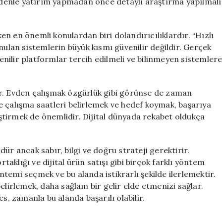
nedenle yatırım yapmadan önce detaylı araştırma yapılmalı
n en önemli konulardan biri dolandırıcılıklardır. “Hızlı
nulan sistemlerin büyük kısmı güvenilir değildir. Gerçek
nilir platformlar tercih edilmeli ve bilinmeyen sistemler
rdür. Evden çalışmak özgürlük gibi görünse de zaman
e çalışma saatleri belirlemek ve hedef koymak, başarıya
liştirmek de önemlidir. Dijital dünyada rekabet oldukça
ancak sabır, bilgi ve doğru strateji gerektirir.
rtaklığı ve dijital ürün satışı gibi birçok farklı yöntem
temi seçmek ve bu alanda istikrarlı şekilde ilerlemektir.
elirlemek, daha sağlam bir gelir elde etmenizi sağlar.
s, zamanla bu alanda başarılı olabilir.