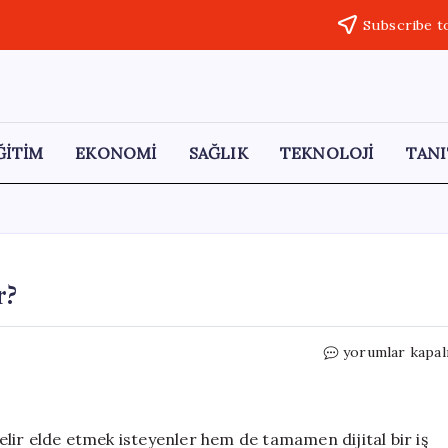
Subscribe t
ĞİTİM
EKONOMİ
SAĞLIK
TEKNOLOJİ
TANI
r?
İnternetten
yorumlar kapal
Nasıl
Para
Kazanılır?
için
lir elde etmek isteyenler hem de tamamen dijital bir iş