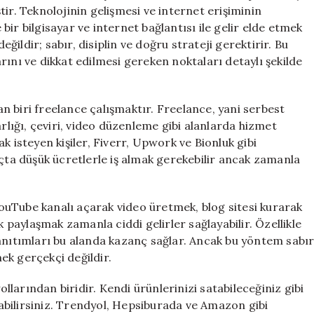
ir. Teknolojinin gelişmesi ve internet erişiminin
ir bilgisayar ve internet bağlantısı ile gelir elde etmek
ildir; sabır, disiplin ve doğru strateji gerektirir. Bu
rını ve dikkat edilmesi gereken noktaları detaylı şekilde
 biri freelance çalışmaktır. Freelance, yani serbest
arlığı, çeviri, video düzenleme gibi alanlarda hizmet
k isteyen kişiler, Fiverr, Upwork ve Bionluk gibi
ıçta düşük ücretlerle iş almak gerekebilir ancak zamanla
 YouTube kanalı açarak video üretmek, blog sitesi kurarak
aylaşmak zamanla ciddi gelirler sağlayabilir. Özellikle
tanıtımları bu alanda kazanç sağlar. Ancak bu yöntem sabı
ek gerçekçi değildir.
larından biridir. Kendi ürünlerinizi satabileceğiniz gibi
bilirsiniz. Trendyol, Hepsiburada ve Amazon gibi