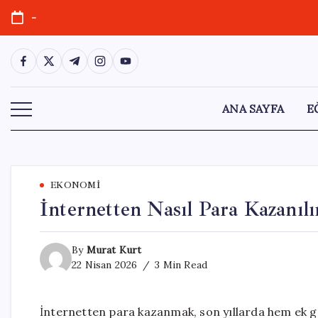
Skip
-
to
content
https://www.facebook.com/
https://twitter.com/
https://t.me/
https://www.instagram.com/
https://youtube.com/
ANA SAYFA
E
EKONOMI
İnternetten Nasıl Para Kazanılı
By
Murat Kurt
22 Nisan 2026
3 Min Read
İnternetten para kazanmak, son yıllarda hem ek ge