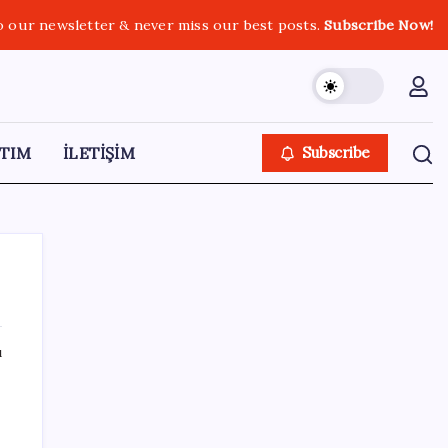
o our newsletter & never miss our best posts.
Subscribe Now!
TIM
İLETİŞİM
Subscribe
ı
SON YAZILAR
‘Franco’yu örnek verdi, ‘öldüğü gece rejim
değişti’ dedi: Ertuğrul Özkök hakkında