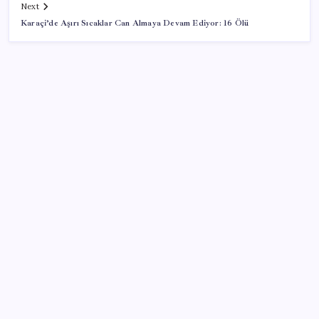
Next
Karaçi’de Aşırı Sıcaklar Can Almaya Devam Ediyor: 16 Ölü
SON YAZILAR
‘Franco’yu örnek verdi, ‘öldüğü gece rejim değişti’
dedi: Ertuğrul Özkök hakkında soruşturma başlatıldı!
Samsun’da ambulans ile TIR çarpıştı: 6 yaralı
Trump: Hamas’ın silahsızlanması konusunda
anlaşmaya varıldı
Aydın’da orman yangını: Ekipler müdahale ediyor