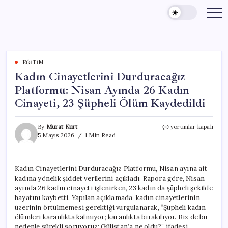
Skip
to
content
EĞITIM
Kadın Cinayetlerini Durduracağız
Platformu: Nisan Ayında 26 Kadın
Cinayeti, 23 Şüpheli Ölüm Kaydedildi
Kadın
By
Murat Kurt
yorumlar kapalı
Cinayetlerini
5 Mayıs 2026
1 Min Read
Durduracağız
Platformu:
Nisan
Kadın Cinayetlerini Durduracağız Platformu, Nisan ayına ait
Ayında
kadına yönelik şiddet verilerini açıkladı. Rapora göre, Nisan
26
Kadın
ayında 26 kadın cinayeti işlenirken, 23 kadın da şüpheli şekilde
Cinayeti,
hayatını kaybetti. Yapılan açıklamada, kadın cinayetlerinin
23
üzerinin örtülmemesi gerektiği vurgulanarak, “Şüpheli kadın
Şüpheli
ölümleri karanlıkta kalmıyor; karanlıkta bırakılıyor. Biz de bu
Ölüm
nedenle sürekli soruyoruz: Gülistan’a ne oldu?” ifadesi