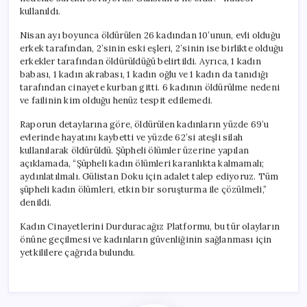
Kaydedildi
kullanıldı.
için
Nisan ayı boyunca öldürülen 26 kadından 10’unun, evli olduğu
erkek tarafından, 2’sinin eski eşleri, 2’sinin ise birlikte olduğu
erkekler tarafından öldürüldüğü belirtildi. Ayrıca, 1 kadın
babası, 1 kadın akrabası, 1 kadın oğlu ve 1 kadın da tanıdığı
tarafından cinayete kurban gitti. 6 kadının öldürülme nedeni
ve failinin kim olduğu henüz tespit edilemedi.
Raporun detaylarına göre, öldürülen kadınların yüzde 69’u
evlerinde hayatını kaybetti ve yüzde 62’si ateşli silah
kullanılarak öldürüldü. Şüpheli ölümler üzerine yapılan
açıklamada, “Şüpheli kadın ölümleri karanlıkta kalmamalı;
aydınlatılmalı. Gülistan Doku için adalet talep ediyoruz. Tüm
şüpheli kadın ölümleri, etkin bir soruşturma ile çözülmeli,”
denildi.
Kadın Cinayetlerini Durduracağız Platformu, bu tür olayların
önüne geçilmesi ve kadınların güvenliğinin sağlanması için
yetkililere çağrıda bulundu.