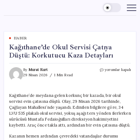
Skip
to
content
HABER
Kağıthane’de Okul Servisi Çatıya
Düştü: Korkutucu Kaza Detayları
Kağıthane’de
By
Murat Kurt
yorumlar kapalı
Okul
29 Nisan 2026
1 Min Read
Servisi
Çatıya
Düştü:
Kağıthane’de meydana gelen korkunç bir kazada, bir okul
Korkutucu
servisi evin çatısına düştü. Olay, 29 Nisan 2026 tarihinde,
Kaza
Detayları
Çağlayan Mahallesi’nde yaşandı. Edinilen bilgilere göre, 34
için
LVU 535 plakalı okul servisi, yokuş aşağı ters yönden ilerlerken
sürücüsü Mustafa Fedaioğulları direksiyon hakimiyetini
kaybetti. Araç önce takla attı, ardından bir evin çatısına düştü.
Kazanın hemen ardından çevredeki vatandaşlar durumu