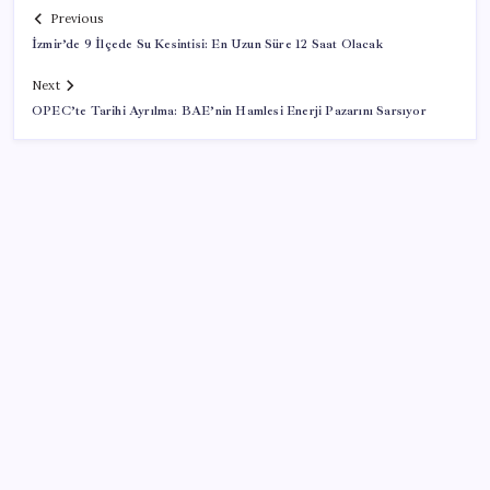
Previous
İzmir’de 9 İlçede Su Kesintisi: En Uzun Süre 12 Saat Olacak
Next
OPEC’te Tarihi Ayrılma: BAE’nin Hamlesi Enerji Pazarını Sarsıyor
SON YAZILAR
Menderes Belediyesi’ne operasyon: Belediye
Başkanı Çiçek dahil 16 kişi adliyeye sevk edildi
‘Franco’yu örnek verdi, ‘öldüğü gece rejim değişti’
dedi: Ertuğrul Özkök hakkında soruşturma başlatıldı!