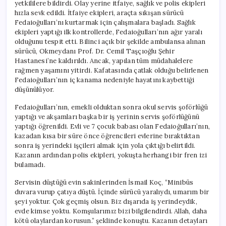
yetkililere bildirdi. Olay yerine itfaiye, sağlık ve polis ekipleri
hızla sevk edildi. İtfaiye ekipleri, araçta sıkışan sürücü
Fedaioğulları’nı kurtarmak için çalışmalara başladı. Sağlık
ekipleri yaptığı ilk kontrollerde, Fedaioğulları’nın ağır yaralı
olduğunu tespit etti. Bilinci açık bir şekilde ambulansa alınan
sürücü, Okmeydanı Prof. Dr. Cemil Taşçıoğlu Şehir
Hastanesi’ne kaldırıldı. Ancak, yapılan tüm müdahalelere
rağmen yaşamını yitirdi. Kafatasında çatlak olduğu belirlenen
Fedaioğulları’nın iç kanama nedeniyle hayatını kaybettiği
düşünülüyor.
Fedaioğulları’nın, emekli olduktan sonra okul servis şoförlüğü
yaptığı ve akşamları başka bir iş yerinin servis şoförlüğünü
yaptığı öğrenildi. Evli ve 7 çocuk babası olan Fedaioğulları’nın,
kazadan kısa bir süre önce öğrencileri evlerine bıraktıktan
sonra iş yerindeki işçileri almak için yola çıktığı belirtildi.
Kazanın ardından polis ekipleri, yokuşta herhangi bir fren izi
bulamadı.
Servisin düştüğü evin sakinlerinden İsmail Koç, “Minibüs
duvara vurup çatıya düştü. İçinde sürücü yaralıydı, umarım bir
şeyi yoktur. Çok geçmiş olsun. Biz dışarıda iş yerindeydik,
evde kimse yoktu. Komşularımız bizi bilgilendirdi. Allah, daha
kötü olaylardan korusun.” şeklinde konuştu. Kazanın detayları