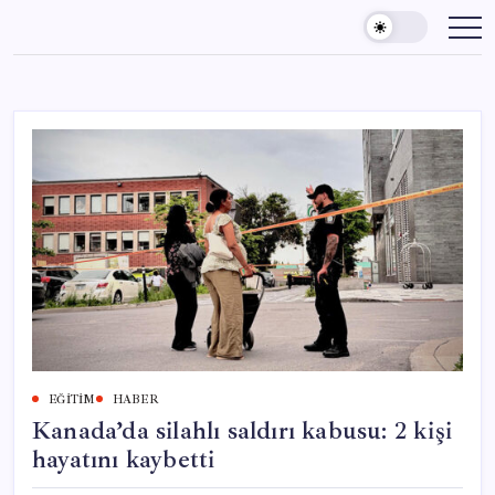
Skip
to
content
EĞITIM
HABER
Kanada’da silahlı saldırı kabusu: 2 kişi
hayatını kaybetti