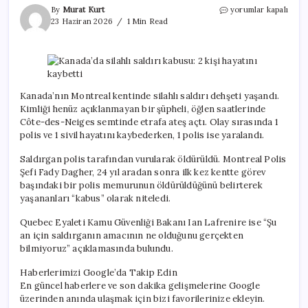
Kanada’da
By
Murat Kurt
yorumlar kapalı
silahlı
23 Haziran 2026
1 Min Read
saldırı
kabusu:
2
kişi
hayatını
kaybetti
Kanada’nın Montreal kentinde silahlı saldırı dehşeti yaşandı.
için
Kimliği henüz açıklanmayan bir şüpheli, öğlen saatlerinde
Côte-des-Neiges semtinde etrafa ateş açtı. Olay sırasında 1
polis ve 1 sivil hayatını kaybederken, 1 polis ise yaralandı.
Saldırgan polis tarafından vurularak öldürüldü. Montreal Polis
Şefi Fady Dagher, 24 yıl aradan sonra ilk kez kentte görev
başındaki bir polis memurunun öldürüldüğünü belirterek
yaşananları “kabus” olarak niteledi.
Quebec Eyaleti Kamu Güvenliği Bakanı Ian Lafrenire ise “Şu
an için saldırganın amacının ne olduğunu gerçekten
bilmiyoruz” açıklamasında bulundu.
Haberlerimizi Google’da Takip Edin
En güncel haberlere ve son dakika gelişmelerine Google
üzerinden anında ulaşmak için bizi favorilerinize ekleyin.