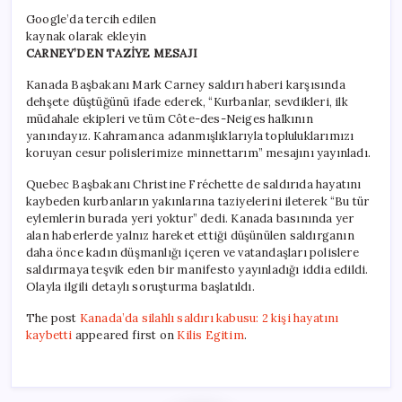
Google’da tercih edilen
kaynak olarak ekleyin
CARNEY’DEN TAZİYE MESAJI
Kanada Başbakanı Mark Carney saldırı haberi karşısında
dehşete düştüğünü ifade ederek, “Kurbanlar, sevdikleri, ilk
müdahale ekipleri ve tüm Côte-des-Neiges halkının
yanındayız. Kahramanca adanmışlıklarıyla topluluklarımızı
koruyan cesur polislerimize minnettarım” mesajını yayınladı.
Quebec Başbakanı Christine Fréchette de saldırıda hayatını
kaybeden kurbanların yakınlarına taziyelerini ileterek “Bu tür
eylemlerin burada yeri yoktur” dedi. Kanada basınında yer
alan haberlerde yalnız hareket ettiği düşünülen saldırganın
daha önce kadın düşmanlığı içeren ve vatandaşları polislere
saldırmaya teşvik eden bir manifesto yayınladığı iddia edildi.
Olayla ilgili detaylı soruşturma başlatıldı.
The post
Kanada’da silahlı saldırı kabusu: 2 kişi hayatını
kaybetti
appeared first on
Kilis Egitim
.