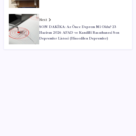
Next
SON DAKİKA: Az Önce Deprem Mi Oldu? 23
Haziran 2026 AFAD ve Kandilli Rasathanesi Son
Depremler Listesi (Hissedilen Depremler)
SON YAZILAR
‘Franco’yu örnek verdi, ‘öldüğü gece rejim değişti’
dedi: Ertuğrul Özkök hakkında soruşturma başlatıldı!