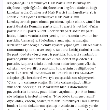
Kılıçdaroğlu, ” Cumhuriyet Halk Partisi’nin kurultayları
düşünce özgürlüğünün, düşüncelerin özgürce ifade edildiği
kurultaylardır. Cumhuriyet Halk Partisi’nin kurultayları bir
şenlik kurultayıdır. Cumhuriyet Halk Partisi’nin
kurultaylarında para olmaz, pul olmaz, çıkar olmaz. Çünkü bu
parti Mustafa Kemal’in partisidir. Bu parti İsmet İnönü’nün
partisidir. Bu parti Bülent Ecevitlerin partisidir. Bu parti
hakkı, hukuku ve adaleti her yerde, her ortamda savunan bir
partidir. Arınacağız. Söyledim; arınacağız, arınacağız.
Kirlilikten arınacağız. Temiz siyaset yapacağız. Kirli olanların
tamamının işine son vereceğiz. Bu parti kirliliği kabul etmez.
Bu parti devlete yön çizen bir partidir. Bu parti sıradan bir
parti değildir. Bu parti devlet kuran, devlet inşa eden bir
partidir. Bu parti ahlakı dokularına kadar koruyan; yüksek,
çalışkan ve özverili bir partidir. Bu partinin özelliği budur”
dedi. ‘İRADESİNİ SATANLAR BU PARTİDE YER ALAMAZ’
Kılıçdaroğlu, beraber özveriyle çalışacaklarını söyleyerek,
“Çıkar için çalışmayacağız. Birlikte çalışacağız, birlikte
mücadele edeceğiz. CHP tarihinin hiçbir döneminde
pavyonlarda kurultay pazarlıkları yapılmamıştır. Ben bunu
söylediğim için eleştiriyorlar; ‘Niye böyle konuşuyorsun?’
diye. Ahlak, erdem, adalet, temizlik. Cumhuriyet Halk Partisi
bunları kendi dokularına işlemiştir. Adaletin olmadığı yerde