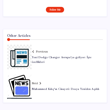
Follow Me
Other Articles
Previous
Yeni Dodge Charger Avrupa’ya geliyor: İşte
özellikleri
Next
Muhammed Kılıç’ın Cinayeti: Dosya Yeniden Açıldı