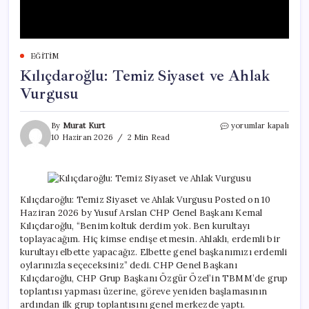
EĞITIM
Kılıçdaroğlu: Temiz Siyaset ve Ahlak
Vurgusu
Kılıçdaroğlu:
By
Murat Kurt
yorumlar kapalı
Temiz
10 Haziran 2026
2 Min Read
Siyaset
ve
Ahlak
Vurgusu
için
Kılıçdaroğlu: Temiz Siyaset ve Ahlak Vurgusu Posted on 10
Haziran 2026 by Yusuf Arslan CHP Genel Başkanı Kemal
Kılıçdaroğlu, “Benim koltuk derdim yok. Ben kurultayı
toplayacağım. Hiç kimse endişe etmesin. Ahlaklı, erdemli bir
kurultayı elbette yapacağız. Elbette genel başkanımızı erdemli
oylarınızla seçeceksiniz” dedi. CHP Genel Başkanı
Kılıçdaroğlu, CHP Grup Başkanı Özgür Özel’in TBMM’de grup
toplantısı yapması üzerine, göreve yeniden başlamasının
ardından ilk grup toplantısını genel merkezde yaptı.