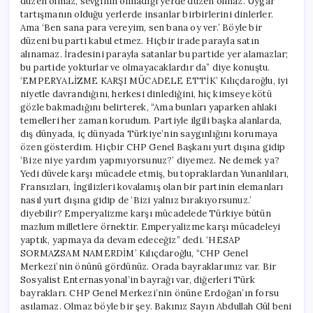
düzen olmaz, sevginin olmadığı yerde düzen olmaz. Uygar
tartışmanın olduğu yerlerde insanlar birbirlerini dinlerler.
Ama ‘Ben sana para vereyim, sen bana oy ver.’ Böyle bir
düzeni bu parti kabul etmez. Hiçbir irade parayla satın
alınamaz. İradesini parayla satanlar bu partide yer alamazlar;
bu partide yokturlar ve olmayacaklardır da” diye konuştu.
‘EMPERYALİZME KARŞI MÜCADELE ETTİK’ Kılıçdaroğlu, iyi
niyetle davrandığını, herkesi dinlediğini, hiç kimseye kötü
gözle bakmadığını belirterek, “Ama bunları yaparken ahlaki
temelleri her zaman korudum. Partiyle ilgili başka alanlarda,
dış dünyada, iç dünyada Türkiye’nin saygınlığını korumaya
özen gösterdim. Hiçbir CHP Genel Başkanı yurt dışına gidip
‘Bize niye yardım yapmıyorsunuz?’ diyemez. Ne demek ya?
Yedi düvele karşı mücadele etmiş, bu topraklardan Yunanlıları,
Fransızları, İngilizleri kovalamış olan bir partinin elemanları
nasıl yurt dışına gidip de ‘Bizi yalnız bırakıyorsunuz.’
diyebilir? Emperyalizme karşı mücadelede Türkiye bütün
mazlum milletlere örnektir. Emperyalizme karşı mücadeleyi
yaptık, yapmaya da devam edeceğiz” dedi. ‘HESAP
SORMAZSAM NAMERDİM’ Kılıçdaroğlu, “CHP Genel
Merkezi’nin önünü gördünüz. Orada bayraklarımız var. Bir
Sosyalist Enternasyonal’in bayrağı var, diğerleri Türk
bayrakları. CHP Genel Merkezi’nin önüne Erdoğan’ın forsu
asılamaz. Olmaz böyle bir şey. Bakınız Sayın Abdullah Gül beni