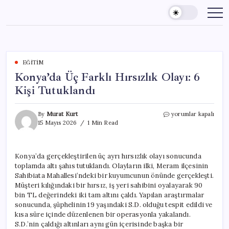
Skip
to
content
EĞITIM
Konya’da Üç Farklı Hırsızlık Olayı: 6
Kişi Tutuklandı
Konya’da
By
Murat Kurt
yorumlar kapalı
Üç
15 Mayıs 2026
1 Min Read
Farklı
Hırsızlık
Olayı:
Konya’da gerçekleştirilen üç ayrı hırsızlık olayı sonucunda
6
toplamda altı şahıs tutuklandı. Olayların ilki, Meram ilçesinin
Kişi
Tutuklandı
Sahibiata Mahallesi’ndeki bir kuyumcunun önünde gerçekleşti.
için
Müşteri kılığındaki bir hırsız, iş yeri sahibini oyalayarak 90
bin TL değerindeki iki tam altını çaldı. Yapılan araştırmalar
sonucunda, şüphelinin 19 yaşındaki S.D. olduğu tespit edildi ve
kısa süre içinde düzenlenen bir operasyonla yakalandı.
S.D.’nin çaldığı altınları aynı gün içerisinde başka bir