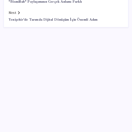
“Bismillah” Paylaşımının Gerçek Anlamı Farklı
Next
Yenişehir’de Tarımda Dijital Dönüşüm İçin Önemli Adım
SON YAZILAR
TBMM Adalet Komisyonu’nda ‘pislik’ tartışması:
MHP’li Bülbül masaya yumruk attı, İYİ Partili vekilin
üzerine yürüdü
Sürekli maddi sorun yaşayan insanların beyni daha
çabuk yaşlanabiliyor: ‘Beyin de yoruluyor’