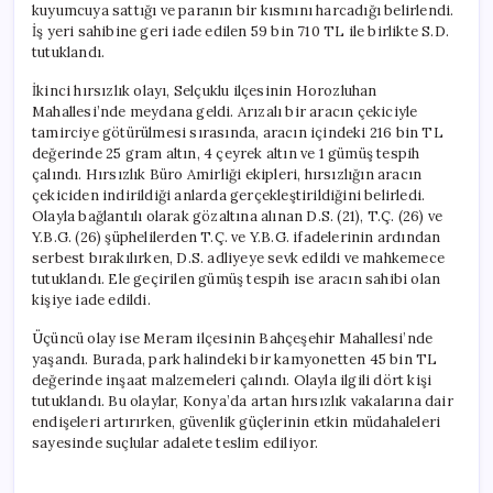
kuyumcuya sattığı ve paranın bir kısmını harcadığı belirlendi.
İş yeri sahibine geri iade edilen 59 bin 710 TL ile birlikte S.D.
tutuklandı.
İkinci hırsızlık olayı, Selçuklu ilçesinin Horozluhan
Mahallesi’nde meydana geldi. Arızalı bir aracın çekiciyle
tamirciye götürülmesi sırasında, aracın içindeki 216 bin TL
değerinde 25 gram altın, 4 çeyrek altın ve 1 gümüş tespih
çalındı. Hırsızlık Büro Amirliği ekipleri, hırsızlığın aracın
çekiciden indirildiği anlarda gerçekleştirildiğini belirledi.
Olayla bağlantılı olarak gözaltına alınan D.S. (21), T.Ç. (26) ve
Y.B.G. (26) şüphelilerden T.Ç. ve Y.B.G. ifadelerinin ardından
serbest bırakılırken, D.S. adliyeye sevk edildi ve mahkemece
tutuklandı. Ele geçirilen gümüş tespih ise aracın sahibi olan
kişiye iade edildi.
Üçüncü olay ise Meram ilçesinin Bahçeşehir Mahallesi’nde
yaşandı. Burada, park halindeki bir kamyonetten 45 bin TL
değerinde inşaat malzemeleri çalındı. Olayla ilgili dört kişi
tutuklandı. Bu olaylar, Konya’da artan hırsızlık vakalarına dair
endişeleri artırırken, güvenlik güçlerinin etkin müdahaleleri
sayesinde suçlular adalete teslim ediliyor.