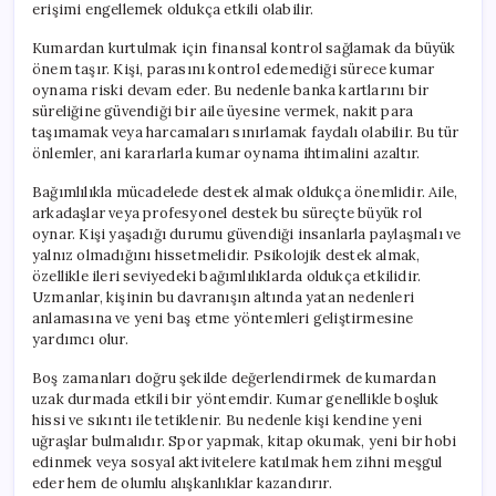
erişimi engellemek oldukça etkili olabilir.
Kumardan kurtulmak için finansal kontrol sağlamak da büyük
önem taşır. Kişi, parasını kontrol edemediği sürece kumar
oynama riski devam eder. Bu nedenle banka kartlarını bir
süreliğine güvendiği bir aile üyesine vermek, nakit para
taşımamak veya harcamaları sınırlamak faydalı olabilir. Bu tür
önlemler, ani kararlarla kumar oynama ihtimalini azaltır.
Bağımlılıkla mücadelede destek almak oldukça önemlidir. Aile,
arkadaşlar veya profesyonel destek bu süreçte büyük rol
oynar. Kişi yaşadığı durumu güvendiği insanlarla paylaşmalı ve
yalnız olmadığını hissetmelidir. Psikolojik destek almak,
özellikle ileri seviyedeki bağımlılıklarda oldukça etkilidir.
Uzmanlar, kişinin bu davranışın altında yatan nedenleri
anlamasına ve yeni baş etme yöntemleri geliştirmesine
yardımcı olur.
Boş zamanları doğru şekilde değerlendirmek de kumardan
uzak durmada etkili bir yöntemdir. Kumar genellikle boşluk
hissi ve sıkıntı ile tetiklenir. Bu nedenle kişi kendine yeni
uğraşlar bulmalıdır. Spor yapmak, kitap okumak, yeni bir hobi
edinmek veya sosyal aktivitelere katılmak hem zihni meşgul
eder hem de olumlu alışkanlıklar kazandırır.