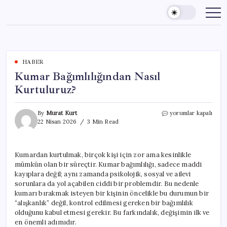
Skip
to
content
HABER
Kumar Bağımlılığından Nasıl
Kurtuluruz?
Kumar
By
Murat Kurt
yorumlar kapalı
Bağımlılığından
22 Nisan 2026
3 Min Read
Nasıl
Kurtuluruz?
için
Kumardan kurtulmak, birçok kişi için zor ama kesinlikle
mümkün olan bir süreçtir. Kumar bağımlılığı, sadece maddi
kayıplara değil; aynı zamanda psikolojik, sosyal ve ailevi
sorunlara da yol açabilen ciddi bir problemdir. Bu nedenle
kumarı bırakmak isteyen bir kişinin öncelikle bu durumun bir
“alışkanlık” değil, kontrol edilmesi gereken bir bağımlılık
olduğunu kabul etmesi gerekir. Bu farkındalık, değişimin ilk ve
en önemli adımıdır.