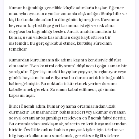
Kumar bağımlılığı genellikle küçük adımlarla başlar. Eğlence
amacıyla oynanan oyunlar zamanla alışkanlığa dönüşebilir ve
kişi farkında olmadan bu döngünün içine girer. Kazanma
heyecanı, kaybettikçe geri kazanma isteği ve risk alma
duygusu bu bağımlılığı besler. Ancak unutulmamalıdır ki
kumar, uzun vadede kazandıran değil kaybettiren bir
sistemdir. Bu gerçeği kabul etmek, kurtuluş sürecinin
temelidir.
Kumardan kurtulmanın ilk adımı, kişinin kendisiyle dürüst
olmasıdır. “Ben kontrol ediyorum” düşüncesi çoğu zaman bir
yanılgıdır. Eğer kişi maddi kayıplar yaşıyor, borçlanıyor veya
günlük hayatını ihmal ediyorsa bu durum artık bir bağımlılık
haline gelmiştir. Bu noktada inkâr etmek yerine durumu
kabullenmek gerekir. Sorunun kabul edilmesi, çözümün
kapısını açar.
İkinci önemli adım, kumar oynama ortamlarından uzak
durmaktır. Kumarhaneler, bahis siteleri veya kumar oynanan
sosyal ortamlar bağımlılığı tetikleyen en önemli faktörlerdir.
Bu ortamlardan uzaklaşmak, sürecin en kritik aşamalarından
biridir. Özellikle online bahis oynayan kişiler için telefon ve
bilgisayar kullanımını sınırlamak, gerekirse ilgili sitelere