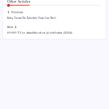
Other Articles
Previous
Kılıç Tarım İle İşleriniz Tam Gaz İleri
Next
10.000 TL’ye alınabilecek en iyi telefonlar (2026)
SON YAZILAR
‘Franco’yu örnek verdi, ‘öldüğü gece rejim değişti’
dedi: Ertuğrul Özkök hakkında soruşturma başlatıldı!