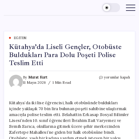
Skip
to
content
EĞITIM
Kütahya’da Liseli Gençler, Otobüste
Buldukları Para Dolu Poşeti Polise
Teslim Etti
Kütahya’da
By
Murat Kurt
yorumlar kapalı
Liseli
11 Mayıs 2026
1 Min Read
Gençler,
Otobüste
Buldukları
Kütahya’da iki lise öğrencisi, halk otobüsünde buldukları
Para
içinde yaklaşık 70 bin lira bulunan poşeti sahibine ulaştırmak
Dolu
Poşeti
amacıyla polise teslim etti. Selahattin Erkasap Sosyal Bilimler
Polise
Lisesi’nden 10. sınıf öğrencileri İbrahim Sait Varyemez ve
Teslim
Semih Sarıca, okullarına gitmek üzere şehir merkezinden
Etti
Zafertepe Mahallesi’ne giden bir halk otobüsüne bindi.
için
Otobüste, yaşlı bir kadına yardım etmek isteyen bir yolcu,