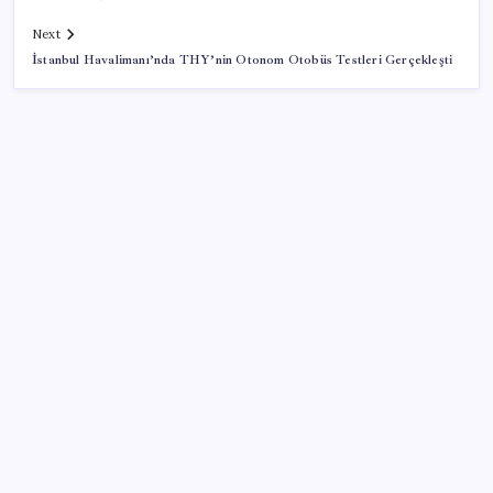
Next
İstanbul Havalimanı’nda THY’nin Otonom Otobüs Testleri Gerçekleşti
SON YAZILAR
‘Franco’yu örnek verdi, ‘öldüğü gece rejim değişti’
dedi: Ertuğrul Özkök hakkında soruşturma başlatıldı!
Samsun’da ambulans ile TIR çarpıştı: 6 yaralı
Trump: Hamas’ın silahsızlanması konusunda
anlaşmaya varıldı