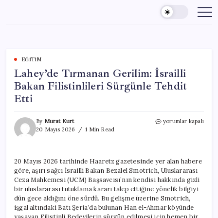
Skip
to
content
EĞITIM
Lahey’de Tırmanan Gerilim: İsrailli
Bakan Filistinlileri Sürgünle Tehdit
Etti
Lahey’de
By
Murat Kurt
yorumlar kapalı
Tırmanan
20 Mayıs 2026
1 Min Read
Gerilim:
İsrailli
Bakan
20 Mayıs 2026 tarihinde Haaretz gazetesinde yer alan habere
Filistinlileri
göre, aşırı sağcı İsrailli Bakan Bezalel Smotrich, Uluslararası
Sürgünle
Tehdit
Ceza Mahkemesi (UCM) Başsavcısı’nın kendisi hakkında gizli
Etti
bir uluslararası tutuklama kararı talep ettiğine yönelik bilgiyi
için
dün gece aldığını öne sürdü. Bu gelişme üzerine Smotrich,
işgal altındaki Batı Şeria’da bulunan Han el-Ahmar köyünde
yaşayan Filistinli Bedevilerin sürgün edilmesi için hemen bir