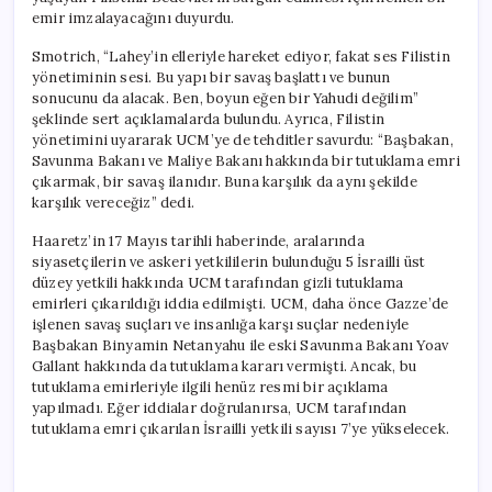
emir imzalayacağını duyurdu.
Smotrich, “Lahey’in elleriyle hareket ediyor, fakat ses Filistin
yönetiminin sesi. Bu yapı bir savaş başlattı ve bunun
sonucunu da alacak. Ben, boyun eğen bir Yahudi değilim”
şeklinde sert açıklamalarda bulundu. Ayrıca, Filistin
yönetimini uyararak UCM’ye de tehditler savurdu: “Başbakan,
Savunma Bakanı ve Maliye Bakanı hakkında bir tutuklama emri
çıkarmak, bir savaş ilanıdır. Buna karşılık da aynı şekilde
karşılık vereceğiz” dedi.
Haaretz’in 17 Mayıs tarihli haberinde, aralarında
siyasetçilerin ve askeri yetkililerin bulunduğu 5 İsrailli üst
düzey yetkili hakkında UCM tarafından gizli tutuklama
emirleri çıkarıldığı iddia edilmişti. UCM, daha önce Gazze’de
işlenen savaş suçları ve insanlığa karşı suçlar nedeniyle
Başbakan Binyamin Netanyahu ile eski Savunma Bakanı Yoav
Gallant hakkında da tutuklama kararı vermişti. Ancak, bu
tutuklama emirleriyle ilgili henüz resmi bir açıklama
yapılmadı. Eğer iddialar doğrulanırsa, UCM tarafından
tutuklama emri çıkarılan İsrailli yetkili sayısı 7’ye yükselecek.