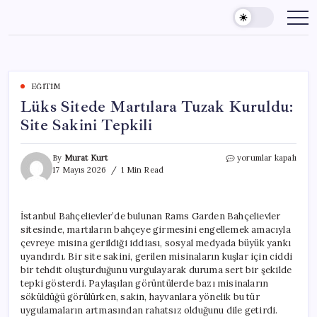
Skip
to
content
EĞITIM
Lüks Sitede Martılara Tuzak Kuruldu:
Site Sakini Tepkili
Lüks
By
Murat Kurt
yorumlar kapalı
Sitede
17 Mayıs 2026
1 Min Read
Martılara
Tuzak
Kuruldu:
İstanbul Bahçelievler’de bulunan Rams Garden Bahçelievler
Site
sitesinde, martıların bahçeye girmesini engellemek amacıyla
Sakini
Tepkili
çevreye misina gerildiği iddiası, sosyal medyada büyük yankı
için
uyandırdı. Bir site sakini, gerilen misinaların kuşlar için ciddi
bir tehdit oluşturduğunu vurgulayarak duruma sert bir şekilde
tepki gösterdi. Paylaşılan görüntülerde bazı misinaların
söküldüğü görülürken, sakin, hayvanlara yönelik bu tür
uygulamaların artmasından rahatsız olduğunu dile getirdi.