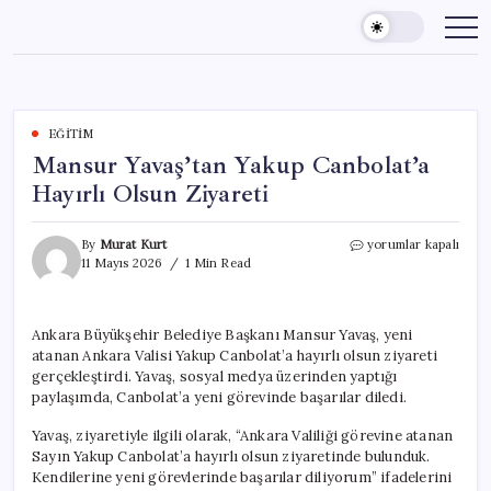
Skip
to
content
EĞITIM
Mansur Yavaş’tan Yakup Canbolat’a
Hayırlı Olsun Ziyareti
Mansur
By
Murat Kurt
yorumlar kapalı
Yavaş’tan
11 Mayıs 2026
1 Min Read
Yakup
Canbolat’a
Hayırlı
Ankara Büyükşehir Belediye Başkanı Mansur Yavaş, yeni
Olsun
atanan Ankara Valisi Yakup Canbolat’a hayırlı olsun ziyareti
Ziyareti
için
gerçekleştirdi. Yavaş, sosyal medya üzerinden yaptığı
paylaşımda, Canbolat’a yeni görevinde başarılar diledi.
Yavaş, ziyaretiyle ilgili olarak, “Ankara Valiliği görevine atanan
Sayın Yakup Canbolat’a hayırlı olsun ziyaretinde bulunduk.
Kendilerine yeni görevlerinde başarılar diliyorum” ifadelerini