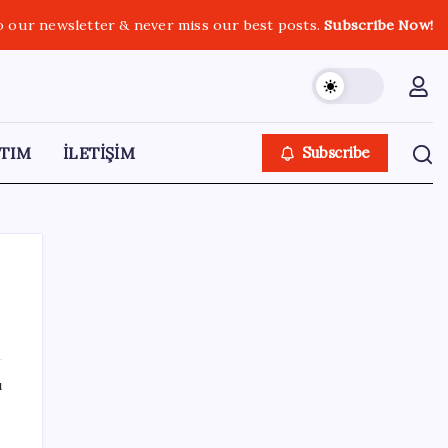
o our newsletter & never miss our best posts.
Subscribe Now!
TIM
İLETİŞİM
Subscribe
SON YAZILAR
ı
‘Franco’yu örnek verdi, ‘öldüğü gece rejim
değişti’ dedi: Ertuğrul Özkök hakkında