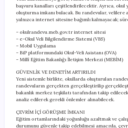
başvuru kanalları çeşitlendirilecektir. Ayrıca, oku
oluşturma imkanı bulacak. Bu randevular, velilere anl
yalnızca internet sitesine bağımlı kalmayacak; süre
– okulrandevu.meb.gov.tr internet sitesi
– e-Okul Veli Bilgilendirme Sistemi (VBS)
– Mobil Uygulama
– BiP platformundaki Okul-Veli Asistanı (OVA)
– Millî Eğitim Bakanlığı İletişim Merkezi (MEBİM)
GÜVENLİK VE DENETİM ARTIRILDI
Yeni sistemle birlikte, okullarda oluşturulan rande
randevuların gerçekten gerçekleştirilip gerçekleşti
bakanlık merkez teşkilatı tarafından takip edilece
analiz edilerek gerekli önlemler alınabilecek.
ÇEVRİM İÇİ GÖRÜŞME İMKANI
Eğitim ortamlarındaki yoğunluğu azaltmak ve çalışa
durumunu güvenle takip edebilmesi amacıyla, çevri