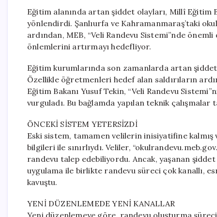
Eğitim alanında artan şiddet olayları, Millî Eğitim 
yönlendirdi. Şanlıurfa ve Kahramanmaraş’taki okul
ardından, MEB, “Veli Randevu Sistemi”nde önemli d
önlemlerini artırmayı hedefliyor.
Eğitim kurumlarında son zamanlarda artan şiddet o
Özellikle öğretmenleri hedef alan saldırıların ar
Eğitim Bakanı Yusuf Tekin, “Veli Randevu Sistemi”ni
vurguladı. Bu bağlamda yapılan teknik çalışmalar 
ÖNCEKİ SİSTEM YETERSİZDİ
Eski sistem, tamamen velilerin inisiyatifine kalmı
bilgileri ile sınırlıydı. Veliler, “okulrandevu.meb.
randevu talep edebiliyordu. Ancak, yaşanan şiddet 
uygulama ile birlikte randevu süreci çok kanallı, e
kavuştu.
YENİ DÜZENLEMEDE YENİ KANALLAR
Yeni düzenlemeye göre, randevu oluşturma süreci 