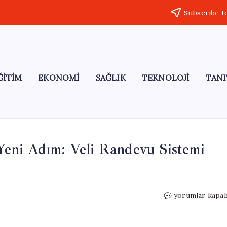
Subscribe t
ĞİTİM
EKONOMİ
SAĞLIK
TEKNOLOJİ
TANI
eni Adım: Veli Randevu Sistemi
MEB’den
yorumlar kapal
Okul
Güvenliği
İçin