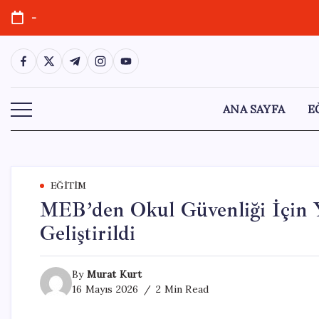
Skip
-
to
content
https://www.facebook.com/
https://twitter.com/
https://t.me/
https://www.instagram.com/
https://youtube.com/
ANA SAYFA
E
EĞITIM
MEB’den Okul Güvenliği İçin Y
Geliştirildi
By
Murat Kurt
16 Mayıs 2026
2 Min Read