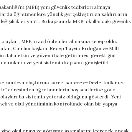
Yeni
Bakanlığı’nı (MEB) yeni güvenlik tedbirleri almaya
Adım:
larda öğretmenlere yönelik gerçekleştirilen saldırıların
Veli
eğişiklikler yaptı. Bu kapsamda MEB, okullardaki güvenlik
Randevu
Sistemi
Geliştirildi
layları, MEB’in acil önlemler almasına sebep oldu.
için
dından, Cumhurbaşkanı Recep Tayyip Erdoğan ve Millî
n daha etkin ve güvenli hale getirilmesi gerektiğini
tamamlandı ve yeni sistemin kapsamı genişletildi.
ş ve randevu oluşturma süreci sadece e-Devlet kullanıcı
gov.tr” adresinden öğretmenlerin boş saatlerine göre
olayları bu sistemin yetersiz olduğunu gösterdi. Yeni
snek ve okul yönetiminin kontrolünde olan bir yapıya
yine okul onayı ve görüşme aşamalarını içerecek, ancak