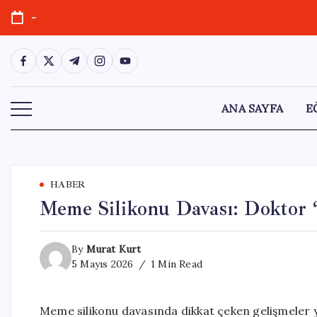
Skip
-
to
content
https://www.facebook.com/
https://twitter.com/
https://t.me/
https://www.instagram.com/
https://youtube.com/
ANA SAYFA
E
HABER
Meme Silikonu Davası: Doktor “
By
Murat Kurt
5 Mayıs 2026
1 Min Read
Meme silikonu davasında dikkat çeken gelişmeler ya