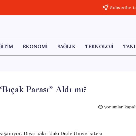
Subscribe t
ĞİTİM
EKONOMİ
SAĞLIK
TEKNOLOJİ
TANI
Bıçak Parası” Aldı mı?
Meme
yorumlar kapal
Silikonu
Davası:
Doktor
“Bıçak
şanıyor. Diyarbakır’daki Dicle Üniversitesi