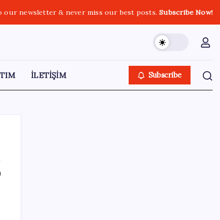
o our newsletter & never miss our best posts.
Subscribe Now!
TIM
İLETİŞİM
Subscribe
ı
SON YAZILAR
TBMM Adalet Komisyonu’nda ‘pislik’
tartışması: MHP’li Bülbül masaya yumruk