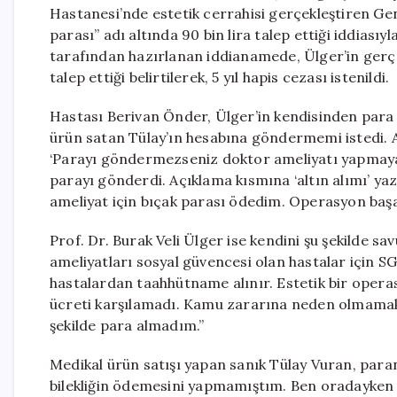
Hastanesi’nde estetik cerrahisi gerçekleştiren Gen
parası” adı altında 90 bin lira talep ettiği iddiası
tarafından hazırlanan iddianamede, Ülger’in gerçek
talep ettiği belirtilerek, 5 yıl hapis cezası istenildi.
Hastası Berivan Önder, Ülger’in kendisinden para i
ürün satan Tülay’ın hesabına göndermemi istedi. A
‘Parayı göndermezseniz doktor ameliyatı yapmayac
parayı gönderdi. Açıklama kısmına ‘altın alımı’ ya
ameliyat için bıçak parası ödedim. Operasyon başa
Prof. Dr. Burak Veli Ülger ise kendini şu şekilde sa
ameliyatları sosyal güvencesi olan hastalar için 
hastalardan taahhütname alınır. Estetik bir opera
ücreti karşılamadı. Kamu zararına neden olmamak
şekilde para almadım.”
Medikal ürün satışı yapan sanık Tülay Vuran, paran
bilekliğin ödemesini yapmamıştım. Ben oradayken