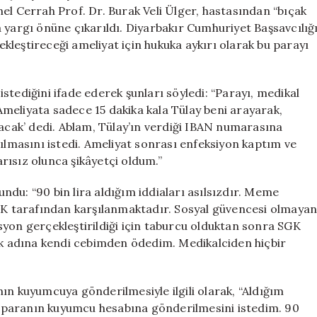
Parası”
el Cerrah Prof. Dr. Burak Veli Ülger, hastasından “bıçak
Aldı
yla yargı önüne çıkarıldı. Diyarbakır Cumhuriyet Başsavcılığ
mı?
leştireceği ameliyat için hukuka aykırı olarak bu parayı
için
stediğini ifade ederek şunları söyledi: “Parayı, medikal
meliyata sadece 15 dakika kala Tülay beni arayarak,
ak’ dedi. Ablam, Tülay’ın verdiği IBAN numarasına
zılmasını istedi. Ameliyat sonrası enfeksiyon kaptım ve
rısız olunca şikâyetçi oldum.”
vundu: “90 bin lira aldığım iddiaları asılsızdır. Meme
SGK tarafından karşılanmaktadır. Sosyal güvencesi olmaya
syon gerçekleştirildiği için taburcu olduktan sonra SGK
 adına kendi cebimden ödedim. Medikalciden hiçbir
ın kuyumcuya gönderilmesiyle ilgili olarak, “Aldığım
 paranın kuyumcu hesabına gönderilmesini istedim. 90