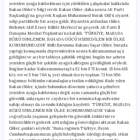
yeniden ayağa kaldırılması için yürütülen çalışmalar hakkında
Bakan Güler’e bilgi verdi. Bakan Güler, daha sonra AK Parti
Başkanlığı’na geçerek Başkan Muhammed Burak Gül’ü ziyaret
edip partililerle bir araya geldi. Ziyaretin ardından Güler,
Mehmet Akif Ersoy Kültür Merkezi’ne geçerek AK Parti İl
Danışma Meclisi Toplantısı’na katıldı. ‘TÜRKİYE; MASADA
SÖZÜ DİNLENEN, SAHADA GÜCÜ HİSSEDİLEN BİR ÜLKE
KONUMUNDADIR’ Milli Savunma Bakanı Yaşar Güler, burada
yaptığı konuşmada depremlerden sonra Kahramanmaraş’a
geldiğini ve acı bir tabloya şahitlik ettiğini, bugün ise şehrin
yeniden güçlü bir şekilde ayağa kalktığını gördüğünü söyledi.
Bugüne kadar Kahramanmaraş’ta 52 bin 575 konut, 15 bin 615
köy evi ve 5 bin 766 iş yeri olmak üzere toplam 73 bin 956
bağımsız bölümün vatandaşlara teslim edildiğini ifade eden
Bakan Güler, içinde bulunulan dönemin yalnızca şehirleri
yeniden ayağa kaldırmayı değil, aynı zamanda güçlü bir
güvenlik anlayışını ve caydırıcı bir savunma kapasitesine
sahip olmayı da zorunlu kıldığını kaydetti. ‘TÜRKİYE, MASADA
SÖZÜ DİNLENEN BİR ÜLKE KONUMUNDADIR’ Yakın
coğrafyada yaşanan gelişmelerin güvenlik risklerini ve
belirsizlikleri giderek arttırdığını gösterdiğini aktaran Bakan
Güler, şunları söyledi: “Buna rağmen Türkiye, Sayın
Cumhurbaşkanımızın güçlü liderliğinde izlediği dengeli, etkin