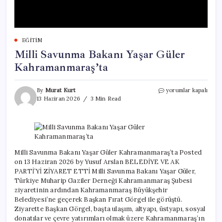
EĞITIM
Milli Savunma Bakanı Yaşar Güler
Kahramanmaraş’ta
Milli
By
Murat Kurt
yorumlar kapalı
Savunma
13 Haziran 2026
3 Min Read
Bakanı
Yaşar
Güler
Kahramanmaraş’ta
için
Milli Savunma Bakanı Yaşar Güler Kahramanmaraş’ta Posted
on 13 Haziran 2026 by Yusuf Arslan BELEDİYE VE AK
PARTİ’Yİ ZİYARET ETTİ Milli Savunma Bakanı Yaşar Güler,
Türkiye Muharip Gaziler Derneği Kahramanmaraş Şubesi
ziyaretinin ardından Kahramanmaraş Büyükşehir
Belediyesi’ne geçerek Başkan Fırat Görgel ile görüştü.
Ziyarette Başkan Görgel, başta ulaşım, altyapı, üstyapı, sosyal
donatılar ve çevre yatırımları olmak üzere Kahramanmaraş’ın