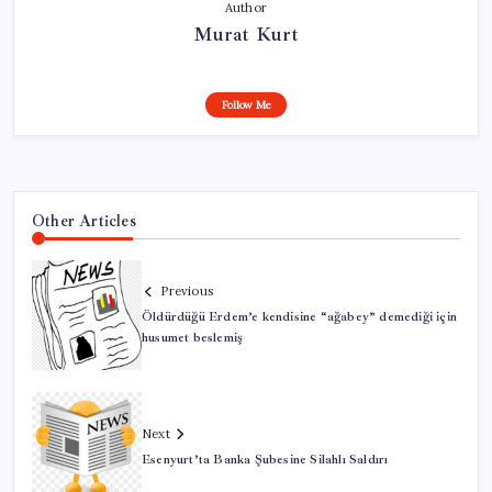
Author
Murat Kurt
Follow Me
Other Articles
Previous
Öldürdüğü Erdem’e kendisine “ağabey” demediği için
husumet beslemiş
Next
Esenyurt’ta Banka Şubesine Silahlı Saldırı