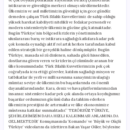
ve çok boyutlu politikalar sayesinde bu ateş çemberinde
istikrarın ve güvenliğin merkezi olmayı sürdürmektedir.
Ülkemizin ve asil milletimizin güvenliği için gece gündüz
demeden çalışan Türk Silahlı Kuvvetlerimiz de sahip olduğu
yüksek harekat kabiliyeti nitelikli ve fedakar personeli ve
modern sistemleriyle ülkemizin gücüne güç katmaktadır.
Bugün Türkiye’nin bölgesel krizlerin yönetiminden
uluslararası barış ve istikrara sağladığı katkılara kadar pek
çok konuda oynadığı aktif rol artık herkes tarafından kabul
edilen stratejik bir gerçeklik haline dönüşmüştür. Bugün
Türkiye, masada sözü dinlenen, sahada gücü hissedilen,
dostlarına güven veren ve krizlerin çözümünde aranan bir
ülke konumundadır. Türk Silahlı Kuvvetlerimizin pek çok
coğrafyada icra ettiği görevler, katılım sağladığı misyon ve
tatbikatlar ile yerli ve milli savunma sanayimizin ulaştığı
mümtaz seviye de ülkemizin bu başarılarında en önemli
dayanaklarındandır. Kara, deniz ve hava platformlarımızdan
insansız sistemlere kadar pek çok alanda ortaya koyduğumuz
başarılar ordumuzun gücünü daha da tahkim ederken
ülkemizin prestijini de artırmakta ve ülke ekonomimize
müstesna katkılar sunmaktadır.” ‘TERÖRSÜZ TÜRKİYE,
ŞEHİRLERİMİZİN DAHA HIZLI KALKINMASI ANLAMINA DA
GELMEKTEDİR’ Konuşmasında ‘Komando’ ve ‘Büyük ve Güçlü
Türkiye’ videolarını da izlettiren Bakan Yaşar Güler, böylesine