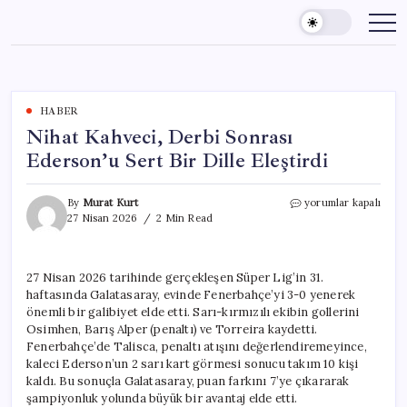
Skip
to
content
HABER
Nihat Kahveci, Derbi Sonrası
Ederson’u Sert Bir Dille Eleştirdi
Nihat
By
Murat Kurt
yorumlar kapalı
Kahveci,
27 Nisan 2026
2 Min Read
Derbi
Sonrası
Ederson’u
27 Nisan 2026 tarihinde gerçekleşen Süper Lig’in 31.
Sert
haftasında Galatasaray, evinde Fenerbahçe’yi 3-0 yenerek
Bir
Dille
önemli bir galibiyet elde etti. Sarı-kırmızılı ekibin gollerini
Eleştirdi
Osimhen, Barış Alper (penaltı) ve Torreira kaydetti.
için
Fenerbahçe’de Talisca, penaltı atışını değerlendiremeyince,
kaleci Ederson’un 2 sarı kart görmesi sonucu takım 10 kişi
kaldı. Bu sonuçla Galatasaray, puan farkını 7’ye çıkararak
şampiyonluk yolunda büyük bir avantaj elde etti.