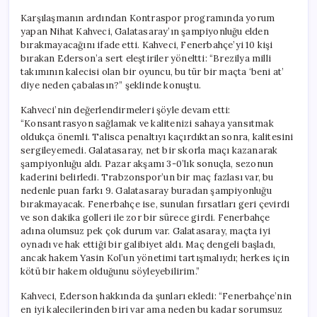
Karşılaşmanın ardından Kontraspor programında yorum
yapan Nihat Kahveci, Galatasaray’ın şampiyonluğu elden
bırakmayacağını ifade etti. Kahveci, Fenerbahçe’yi 10 kişi
bırakan Ederson’a sert eleştiriler yöneltti: “Brezilya milli
takımının kalecisi olan bir oyuncu, bu tür bir maçta ‘beni at’
diye neden çabalasın?” şeklinde konuştu.
Kahveci’nin değerlendirmeleri şöyle devam etti:
“Konsantrasyon sağlamak ve kalitenizi sahaya yansıtmak
oldukça önemli. Talisca penaltıyı kaçırdıktan sonra, kalitesini
sergileyemedi. Galatasaray, net bir skorla maçı kazanarak
şampiyonluğu aldı. Pazar akşamı 3-0’lık sonuçla, sezonun
kaderini belirledi. Trabzonspor’un bir maç fazlası var, bu
nedenle puan farkı 9. Galatasaray buradan şampiyonluğu
bırakmayacak. Fenerbahçe ise, sunulan fırsatları geri çevirdi
ve son dakika golleri ile zor bir sürece girdi. Fenerbahçe
adına olumsuz pek çok durum var. Galatasaray, maçta iyi
oynadı ve hak ettiği bir galibiyet aldı. Maç dengeli başladı,
ancak hakem Yasin Kol’un yönetimi tartışmalıydı; herkes için
kötü bir hakem olduğunu söyleyebilirim.”
Kahveci, Ederson hakkında da şunları ekledi: “Fenerbahçe’nin
en iyi kalecilerinden biri var ama neden bu kadar sorumsuz