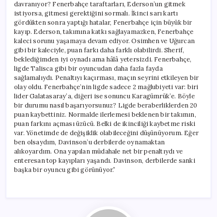
davranıyor? Fenerbahçe taraftarları, Ederson’un gitmek
istiyorsa, gitmesi gerektiğini sormalı. İkinci sarı kartı
gördükten sonra yaptığı hatalar, Fenerbahçe için büyük bir
kayıp. Ederson, takımına katkı sağlayamazken, Fenerbahçe
kaleci sorunu yaşamaya devam ediyor. Osimhen ve Uğurcan
gibi bir kaleciyle, puan farkı daha farklı olabilirdi. Sherif,
beklediğimden iyi oynadı ama hâlâ yetersizdi. Fenerbahçe,
ligde Talisca gibi bir oyuncudan daha fazla fayda
sağlamalıydı. Penaltıyı kaçırması, maçın seyrini etkileyen bir
olay oldu. Fenerbahçe’nin ligde sadece 2 mağlubiyeti var: biri
lider Galatasaray’a, diğeri ise sonuncu Karagümrük’e. Böyle
bir durumu nasıl başarıyorsunuz? Ligde beraberliklerden 20
puan kaybettiniz. Normalde ilerlemesi beklenen bir takımın,
puan farkını açması üzücü. Belki de ikinciliği kaybetme riski
var. Yönetimde de değişiklik olabileceğini düşünüyorum. Eğer
ben olsaydım, Davinson’u derbilerde oynamaktan
alıkoyardım. Ona yapılan müdahale net bir penaltıydı ve
enteresan top kayıpları yaşandı. Davinson, derbilerde sanki
başka bir oyuncu gibi görünüyor.”