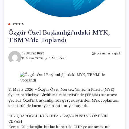
EĞITIM
Özgür Özel Başkanlığı’ndaki MYK,
TBMM’de Toplandı
Özgür
By
Murat Kurt
yorumlar kapalı
Özel
31 Mayıs 2026
1 Min Read
Başkanlığı’ndaki
MYK,
TBMM’de
Toplandı
için
31 Mayıs 2026 – Özgür Özel, Merkez Yönetim Kurulu (MYK)
üyelerini Türkiye Büyük Millet Meclisi’nde (TBMM) bir araya
getirdi. Özel’in başkanlığında gerçekleştirilen MYK toplantısı,
saat 11:00’de kurmayların katılımıyla başladı.
KILIÇDAROĞLU’NUN İPTAL BAŞVURUSU VE ÖZEL’İN
CEVABI
Kemal Kılıçdaroğlu, butlan kararı ile CHP’ye atanmasının