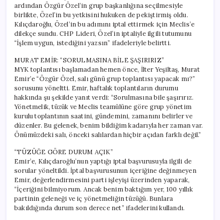
ardından Özgür Özel’in grup başkanlığına seçilmesiyle
birlikte, Özel’in bu yetkisini hukuken de pekiştirmiş oldu.
Kılıçdaroğlu, Özel’in bu adımını iptal ettirmek için Meclis’e
dilekçe sundu. CHP Lideri, Özel’in iptaliyle ilgili tutumunu
“İşlem uygun, istediğini yazsın” ifadeleriyle belirtti.
MURAT EMİR: “SORULMASINA BİLE ŞAŞIRIRIZ”
MYK toplantısı başlamadan hemen önce, İlter Yeşiltaş, Murat
Emir’e “Özgür Özel, salı günü grup toplantısı yapacak mı?”
sorusunu yöneltti. Emir, haftalık toplantıların durumu
hakkında şu şekilde yanıt verdi: “Sorulmasına bile şaşırırız.
Yönetmelik, tüzük ve Meclis teamülüne göre grup yönetim
kurulu toplantının saatini, gündemini, zamanını belirler ve
düzenler. Bu gelenek, benim bildiğim kadarıyla her zaman var.
Önümüzdeki salı, önceki salılardan hiçbir açıdan farklı değil.”
“TÜZÜĞE GÖRE DURUM AÇIK”
Emir’e, Kılıçdaroğlu’nun yaptığı iptal başvurusuyla ilgili de
sorular yöneltildi. İptal başvurusunun içeriğine değinmeyen
Emir, değerlendirmesini parti işleyişi üzerinden yaparak,
“İçeriğini bilmiyorum. Ancak benim baktığım yer, 100 yıllık
partinin geleneği ve iç yönetmeliğin tüzüğü. Bunlara
bakıldığında durum son derece net” ifadelerini kullandı.