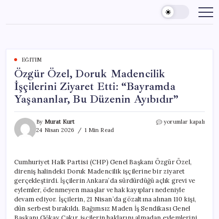
Skip
to
content
EĞITIM
Özgür Özel, Doruk Madencilik
İşçilerini Ziyaret Etti: “Bayramda
Yaşananlar, Bu Düzenin Ayıbıdır”
Özgür
By
Murat Kurt
yorumlar kapalı
Özel,
24 Nisan 2026
1 Min Read
Doruk
Madencilik
İşçilerini
Cumhuriyet Halk Partisi (CHP) Genel Başkanı Özgür Özel,
Ziyaret
direniş halindeki Doruk Madencilik işçilerine bir ziyaret
Etti:
“Bayramda
gerçekleştirdi. İşçilerin Ankara’da sürdürdüğü açlık grevi ve
Yaşananlar,
eylemler, ödenmeyen maaşlar ve hak kayıpları nedeniyle
Bu
devam ediyor. İşçilerin, 21 Nisan’da gözaltına alınan 110 kişi,
Düzenin
dün serbest bırakıldı. Bağımsız Maden İş Sendikası Genel
Ayıbıdır”
Başkanı Gökay Çakır, işçilerin haklarını almadan eylemlerini