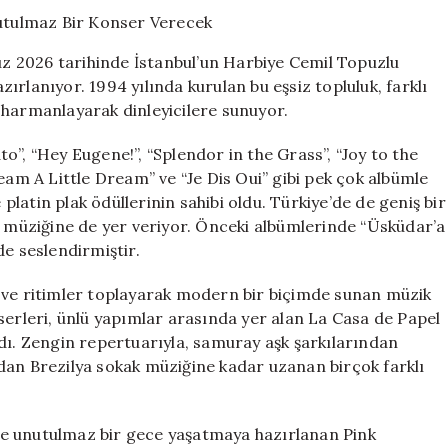
Temmuz’da
İstanbul’da
Unutulmaz
 2026 tarihinde İstanbul’un Harbiye Cemil Topuzlu
Bir
rlanıyor. 1994 yılında kurulan bu eşsiz topluluk, farklı
Konser
 harmanlayarak dinleyicilere sunuyor.
Verecek
için
o”, “Hey Eugene!”, “Splendor in the Grass”, “Joy to the
eam A Little Dream” ve “Je Dis Oui” gibi pek çok albümle
 platin plak ödüllerinin sahibi oldu. Türkiye’de de geniş bir
k müziğine de yer veriyor. Önceki albümlerinde “Üsküdar’a
de seslendirmiştir.
 ve ritimler toplayarak modern bir biçimde sunan müzik
serleri, ünlü yapımlar arasında yer alan La Casa de Papel
dı. Zengin repertuarıyla, samuray aşk şarkılarından
dan Brezilya sokak müziğine kadar uzanan birçok farklı
sine unutulmaz bir gece yaşatmaya hazırlanan Pink