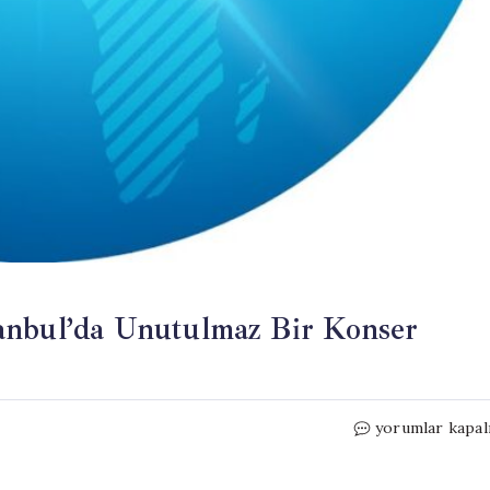
anbul’da Unutulmaz Bir Konser
Pink
yorumlar kapal
Martini
22