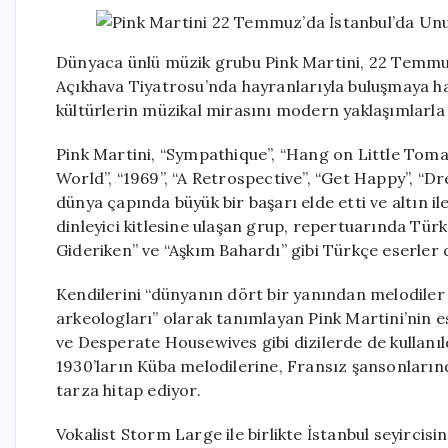
Dünyaca ünlü müzik grubu Pink Martini, 22 Temmuz
Açıkhava Tiyatrosu’nda hayranlarıyla buluşmaya hazı
kültürlerin müzikal mirasını modern yaklaşımlarla
Pink Martini, “Sympathique”, “Hang on Little Tomat
World”, “1969”, “A Retrospective”, “Get Happy”, “Dr
dünya çapında büyük bir başarı elde etti ve altın ile
dinleyici kitlesine ulaşan grup, repertuarında Tür
Gideriken” ve “Aşkım Bahardı” gibi Türkçe eserler 
Kendilerini “dünyanın dört bir yanından melodiler
arkeologları” olarak tanımlayan Pink Martini’nin e
ve Desperate Housewives gibi dizilerde de kullanıl
1930’ların Küba melodilerine, Fransız şansonların
tarza hitap ediyor.
Vokalist Storm Large ile birlikte İstanbul seyirci