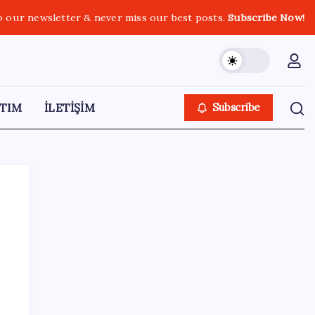
o our newsletter & never miss our best posts.
Subscribe Now!
TIM
İLETİŞİM
Subscribe
SON YAZILAR
‘Franco’yu örnek verdi, ‘öldüğü gece rejim
değişti’ dedi: Ertuğrul Özkök hakkında