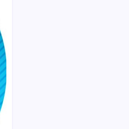
soruşturma başlatıldı!
Samsun’da ambulans ile TIR çarpıştı: 6
yaralı
Trump: Hamas’ın silahsızlanması
konusunda anlaşmaya varıldı
Aydın’da orman yangını: Ekipler müdahale
ediyor
ABD’li hava yolu şirketlerinden robotlara
uçuş yasağı hazırlığı
Tekirdağ’ın 2 ilçesinde denize girmek
yasaklandı
Hizmet üretici fiyat endeksi aylık bazda
düştü
Altın fiyatları Fed sonrası tırmanışta: Gram,
çeyrek ve Cumhuriyet altını bugün ne kadar
oldu? Güncel altın fiyatları 30 Temmuz
2026 Perşembe…