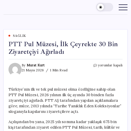
Skip
to
content
SAĞLIK
PTT Pul Müzesi, İlk Çeyrekte 30 Bin
Ziyaretçiyi Ağırladı
PTT
By
Murat Kurt
yorumlar kapalı
Pul
21 Mayıs 2026
1 Min Read
Müzesi,
İlk
Çeyrekte
Türkiye’nin ilk ve tek pul müzesi olma özelliğine sahip olan
30
PTT Pul Müzesi, 2026 yılının ilk üç ayında 30 binden fazla
Bin
Ziyaretçiyi
ziyaretçiyi ağırladı. PTT AŞ tarafından yapılan açıklamalara
Ağırladı
göre, müze, 2013 yılında “Tarihe Tanıklık Eden Koleksiyonlar”
için
sloganıyla kapılarını ziyaretçilere açtı.
Açılışından bu yana, 2025 yılı sonuna kadar yaklaşık 675 bin
kişi tarafından ziyaret edilen PTT Pul Müzesi, tarih, kültür ve