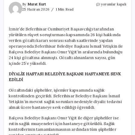
Seferihisar
By
Murat Kurt
yorumlar kapalı
Belediye
25 Haziran 2026
1 Min Read
Başkanı
gözaltında
diyalize
İzmir’de Seferihisar Cumhuriyet Başsavcılığı tarafından
götürüldü
yürütülen rüşvet soruşturması kapsamında 26 kişi hakkında
için
verilen gözaltı kararı sonrası sabah saatlerinde yapılan
operasyonda Seferihisar Belediye Başkanı İsmail Yetişkin ile
Balçova Belediye Başkanı Onur Yiğit’in aralarında bulunduğu
24 kişi gözaltına alınmıştı. Gözaltı alınanların sayısı, gün
içinde 25’e yükseldi.
DİYALİZ HASTASI BELEDİYE BAŞKANI HASTANEYE SEVK
EDİLDİ
Gözaltındaki şüpheliler, işlemler kapsamında sağlık
kontrolünden geçirildi. Seferihisar Belediye Başkanı İsmail
Yetişkin’in mevcut sağlık sorunları nedeniyle diyaliz tedavisi
almak üzere hastaneye sevk edildiği öğrenildi.
Balçova Belediye Başkanı Onur Yiğit ile diğer şüpheliler ise
rutin sağlık muayeneleri için hastaneye götürüldü. Sağlık
kontrollerinin tamamlanmasının ardından tüm şüpheliler