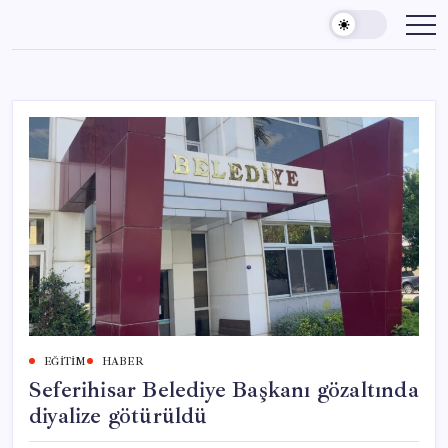
Skip
to
content
EĞITIM
HABER
Seferihisar Belediye Başkanı gözaltında
diyalize götürüldü