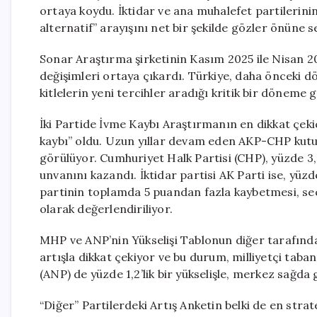
ortaya koydu. İktidar ve ana muhalefet partileri
alternatif” arayışını net bir şekilde gözler önüne 
Sonar Araştırma şirketinin Kasım 2025 ile Nisan 20
değişimleri ortaya çıkardı. Türkiye, daha önceki 
kitlelerin yeni tercihler aradığı kritik bir döneme g
İki Partide İvme Kaybı Araştırmanın en dikkat çeki
kaybı” oldu. Uzun yıllar devam eden AKP-CHP kutu
görülüyor. Cumhuriyet Halk Partisi (CHP), yüzde 3,
unvanını kazandı. İktidar partisi AK Parti ise, yüzde
partinin toplamda 5 puandan fazla kaybetmesi, seçm
olarak değerlendiriliyor.
MHP ve ANP’nin Yükselişi Tablonun diğer tarafında i
artışla dikkat çekiyor ve bu durum, milliyetçi tab
(ANP) de yüzde 1,2’lik bir yükselişle, merkez sağda
“Diğer” Partilerdeki Artış Anketin belki de en strat