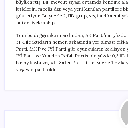
büyük artış. Bu, mevcut siyasi ortamda kendine a
kitlelerin, meclis dışı veya yeni kurulan partilere
gösteriyor. Bu yüzde 2,1’lik grup, seçim dönemi ya
potansiyele sahip.
Tüm bu değişimlerin ardından, AK Parti’nin yüzde 
31,4 ile iktidarın hemen arkasında yer alması dikk
Parti, MHP ve İYİ Parti gibi oyuncuların koalisyon
İYİ Parti ve Yeniden Refah Partisi de yüzde 0,3’lük 
bir oy kaybı yaşadı. Zafer Partisi ise, yüzde 1 oy 
yaşayan parti oldu.