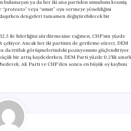
lan bulamayan ya da her iki ana partiden umudunu kesmiş
 bir “protesto” veya “umut” oyu vermeye yöneldiğini
klaşırken dengeleri tamamen değiştirebilecek bir
32,3 ile liderliğini sürdürmesine rağmen, CHP’nin yüzde
at çekiyor. Ancak her iki partinin de gerileme süreci, DEM
 ya da ittifak görüşmelerindeki pozisyonunu güçlendiriyor.
küçük bir artış kaydederken, DEM Parti yüzde 0,2’lik sınırl
kaybederek, AK Parti ve CHP’den sonra en büyük oy kaybını