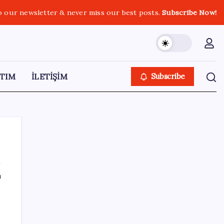
o our newsletter & never miss our best posts.
Subscribe Now!
TIM
İLETİŞİM
Subscribe
ı
SON YAZILAR
‘Franco’yu örnek verdi, ‘öldüğü gece rejim
değişti’ dedi: Ertuğrul Özkök hakkında