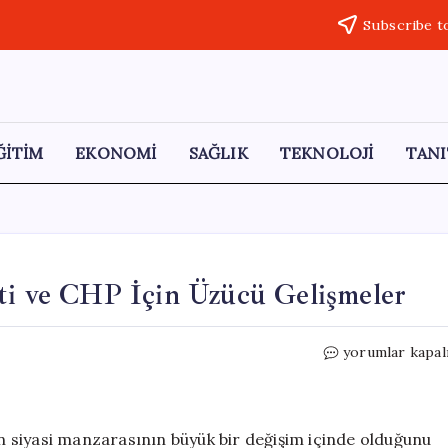
Subscribe t
ĞİTİM
EKONOMİ
SAĞLIK
TEKNOLOJİ
TANI
rti ve CHP İçin Üzücü Gelişmeler
Siyasi
yorumlar kapal
Denge
Değişiyor:
AK
Parti
nin siyasi manzarasının büyük bir değişim içinde olduğunu