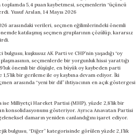
ve
nin toplamda 5,4 puan kaybetmesi, seçmenlerin “üçüncü
CHP
serdi. Yusuf Arslan, 14 Mayıs 2026
İçin
Üzücü
26 arasındaki verileri, seçmen eğilimlerindeki önemli
Gelişmeler
dönemde katılaşmış seçmen gruplarının çözülüp, kararsız
için
irdi.
ci bulgusu, kuşkusuz AK Parti ve CHP’nin yaşadığı “oy
plaşmasının, seçmenlerde bir yorgunluk hissi yarattığı
9’luk önemli bir düşüşle, en büyük oy kaybeden parti
 1,5’lik bir gerileme ile oy kaybına devam ediyor. İki
en arasında “yeni bir dil” ihtiyacının en açık göstergesi
se Milliyetçi Hareket Partisi (MHP), yüzde 2,8’lik bir
anın konsolidasyonunu gösteriyor. Ayrıca Anavatan Partisi
 geleneksel damarın yeniden canlandığını işaret ediyor.
ejik bulgusu, “Diğer” kategorisinde görülen yüzde 2,1’lik