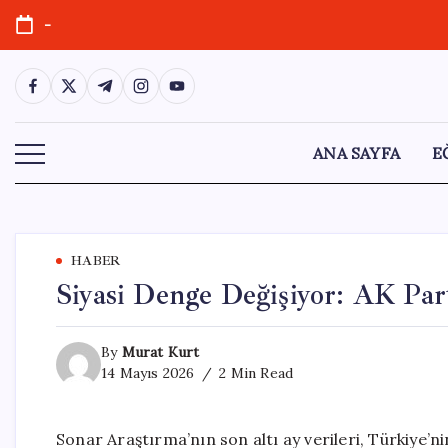
Skip
-
to
content
https://www.facebook.com/
https://twitter.com/
https://t.me/
https://www.instagram.com/
https://youtube.com/
ANA SAYFA
E
HABER
Siyasi Denge Değişiyor: AK Pa
By
Murat Kurt
14 Mayıs 2026
2 Min Read
Sonar Araştırma’nın son altı ay verileri, Türkiye’