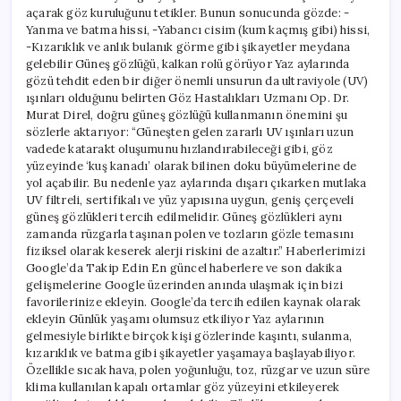
açarak göz kuruluğunu tetikler. Bunun sonucunda gözde: -
Yanma ve batma hissi, -Yabancı cisim (kum kaçmış gibi) hissi,
-Kızarıklık ve anlık bulanık görme gibi şikayetler meydana
gelebilir Güneş gözlüğü, kalkan rolü görüyor Yaz aylarında
gözü tehdit eden bir diğer önemli unsurun da ultraviyole (UV)
ışınları olduğunu belirten Göz Hastalıkları Uzmanı Op. Dr.
Murat Direl, doğru güneş gözlüğü kullanmanın önemini şu
sözlerle aktarıyor: “Güneşten gelen zararlı UV ışınları uzun
vadede katarakt oluşumunu hızlandırabileceği gibi, göz
yüzeyinde ‘kuş kanadı’ olarak bilinen doku büyümelerine de
yol açabilir. Bu nedenle yaz aylarında dışarı çıkarken mutlaka
UV filtreli, sertifikalı ve yüz yapısına uygun, geniş çerçeveli
güneş gözlükleri tercih edilmelidir. Güneş gözlükleri aynı
zamanda rüzgarla taşınan polen ve tozların gözle temasını
fiziksel olarak keserek alerji riskini de azaltır.” Haberlerimizi
Google’da Takip Edin En güncel haberlere ve son dakika
gelişmelerine Google üzerinden anında ulaşmak için bizi
favorilerinize ekleyin. Google’da tercih edilen kaynak olarak
ekleyin Günlük yaşamı olumsuz etkiliyor Yaz aylarının
gelmesiyle birlikte birçok kişi gözlerinde kaşıntı, sulanma,
kızarıklık ve batma gibi şikayetler yaşamaya başlayabiliyor.
Özellikle sıcak hava, polen yoğunluğu, toz, rüzgar ve uzun süre
klima kullanılan kapalı ortamlar göz yüzeyini etkileyerek