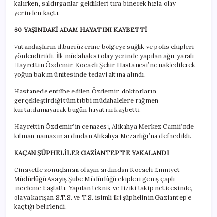
kalırken, saldırganlar geldikleri tıra binerek hızla olay
yerinden kaçtı.
60 YAŞINDAKİ ADAM HAYATINI KAYBETTİ
Vatandaşların ihbarı üzerine bölgeye sağlık ve polis ekipleri
yönlendirildi. İlk müdahalesi olay yerinde yapılan ağır yaralı
Hayrettin Özdemir, Kocaeli Şehir Hastanesi’ne nakledilerek
yoğun bakım ünitesinde tedavi altına alındı.
Hastanede entübe edilen Özdemir, doktorların
gerçekleştirdiği tüm tıbbi müdahalelere rağmen
kurtarılamayarak bugün hayatını kaybetti.
Hayrettin Özdemir’in cenazesi, Alikahya Merkez Camii’nde
kılınan namazın ardından Alikahya Mezarlığı’na defnedildi.
KAÇAN ŞÜPHELİLER GAZİANTEP’TE YAKALANDI
Cinayetle sonuçlanan olayın ardından Kocaeli Emniyet
Müdürlüğü Asayiş Şube Müdürlüğü ekipleri geniş çaplı
inceleme başlattı. Yapılan teknik ve fiziki takip neticesinde,
olaya karışan S.T.S. ve T.S. isimli iki şüphelinin Gaziantep’e
kaçtığı belirlendi.