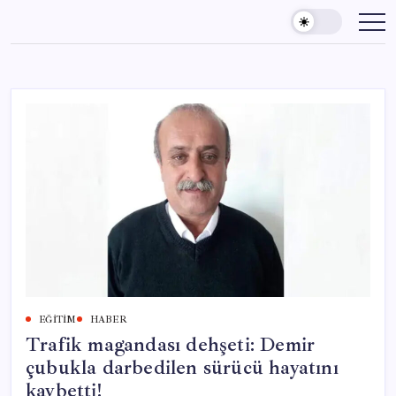
Skip
to
content
EĞITIM
HABER
Trafik magandası dehşeti: Demir
çubukla darbedilen sürücü hayatını
kaybetti!