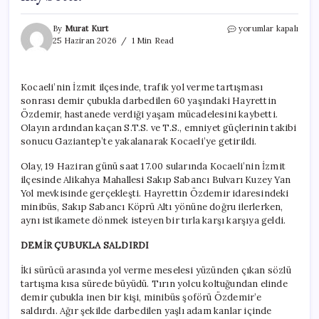
Trafik
By
Murat Kurt
yorumlar kapalı
magandası
25 Haziran 2026
1 Min Read
dehşeti:
Demir
çubukla
Kocaeli’nin İzmit ilçesinde, trafik yol verme tartışması
darbedilen
sonrası demir çubukla darbedilen 60 yaşındaki Hayrettin
sürücü
hayatını
Özdemir, hastanede verdiği yaşam mücadelesini kaybetti.
kaybetti!
Olayın ardından kaçan S.T.S. ve T.S., emniyet güçlerinin takibi
için
sonucu Gaziantep’te yakalanarak Kocaeli’ye getirildi.
Olay, 19 Haziran günü saat 17.00 sularında Kocaeli’nin İzmit
ilçesinde Alikahya Mahallesi Sakıp Sabancı Bulvarı Kuzey Yan
Yol mevkisinde gerçekleşti. Hayrettin Özdemir idaresindeki
minibüs, Sakıp Sabancı Köprü Altı yönüne doğru ilerlerken,
aynı istikamete dönmek isteyen bir tırla karşı karşıya geldi.
DEMİR ÇUBUKLA SALDIRDI
İki sürücü arasında yol verme meselesi yüzünden çıkan sözlü
tartışma kısa sürede büyüdü. Tırın yolcu koltuğundan elinde
demir çubukla inen bir kişi, minibüs şoförü Özdemir’e
saldırdı. Ağır şekilde darbedilen yaşlı adam kanlar içinde