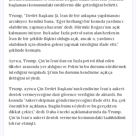
için
başlaması konusundaki isteklerini dile getirdiğini belirtti.
Trump, “Devlet Başkanı Şi, İran ile bir anlaşma yapılmasını
arzuluyor. Kendisi bana, ‘Eğer herhangi bir konuda yardımcı
olabilirim, yapmaya hazırım’ dedi. Hürmüz Boğazı’nın açık
kalmasını istiyor. Bu kadar fazla petrol satın alan herkesin
İran ile bir şekilde ilişkisi olduğu açık, ancak o, yardımcı
olabilmek için elinden geleni yapmak istediğini ifade etti,”
şeklinde konuştu.
Ayrıca, Trump, Çin’in İran’dan en fazla petrol ithal eden
ülkeler arasında yer aldığını ve Pekin’in bu durumu sürdürmek
istediğini vurguladı. Şi’nin bu durumu kendisine açıkça
ilettiğini söyledi.
Trump, ayrıca Çin Devlet Başkanı’nın kendisine İran’a askeri
destek vermeyeceğine dair güvence verdiğini de aktardı. Bu
konuda “Askeri ekipman göndermeyeceğini ifade etti. Bu, çok
önemli bir açıklama. Bugün bunu söyledi ve bu gerçekten
dikkat çekici,” dedi. Daha önceki açıklamalarında da Trump,
Çin’in İran’a askeri destek vermeme konusundaki taahhüdünü
tekrar etmişti.