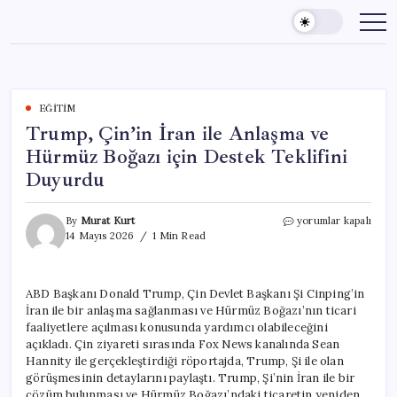
Skip
to
content
EĞITIM
Trump, Çin’in İran ile Anlaşma ve
Hürmüz Boğazı için Destek Teklifini
Duyurdu
Trump,
By
Murat Kurt
yorumlar kapalı
Çin’in
14 Mayıs 2026
1 Min Read
İran
ile
Anlaşma
ABD Başkanı Donald Trump, Çin Devlet Başkanı Şi Cinping’in
ve
İran ile bir anlaşma sağlanması ve Hürmüz Boğazı’nın ticari
Hürmüz
Boğazı
faaliyetlere açılması konusunda yardımcı olabileceğini
için
açıkladı. Çin ziyareti sırasında Fox News kanalında Sean
Destek
Hannity ile gerçekleştirdiği röportajda, Trump, Şi ile olan
Teklifini
görüşmesinin detaylarını paylaştı. Trump, Şi’nin İran ile bir
Duyurdu
çözüm bulunması ve Hürmüz Boğazı’ndaki ticaretin yeniden