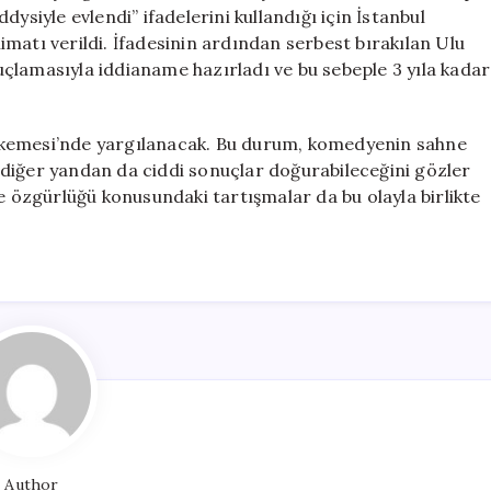
3
ysiyle evlendi” ifadelerini kullandığı için İstanbul
Yıl
matı verildi. İfadesinin ardından serbest bırakılan Ulu
Hapis
 suçlamasıyla iddianame hazırladı ve bu sebeple 3 yıla kadar
İstemine
Dava
Açıldı
hkemesi’nde yargılanacak. Bu durum, komedyenin sahne
için
diğer yandan da ciddi sonuçlar doğurabileceğini gözler
de özgürlüğü konusundaki tartışmalar da bu olayla birlikte
Author