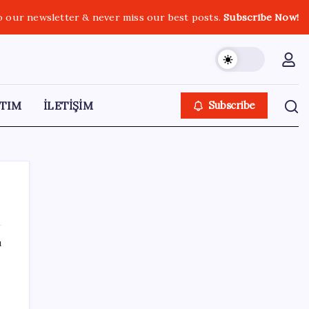
o our newsletter & never miss our best posts.
Subscribe Now!
TIM
İLETİŞİM
Subscribe
ı
SON YAZILAR
‘Franco’yu örnek verdi, ‘öldüğü gece rejim
değişti’ dedi: Ertuğrul Özkök hakkında