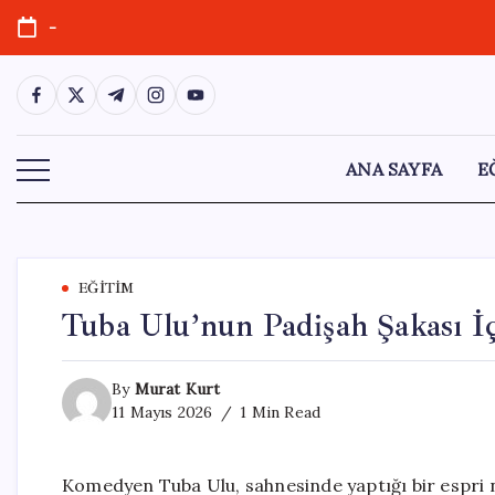
Skip
-
to
content
https://www.facebook.com/
https://twitter.com/
https://t.me/
https://www.instagram.com/
https://youtube.com/
ANA SAYFA
E
EĞITIM
Tuba Ulu’nun Padişah Şakası İç
By
Murat Kurt
11 Mayıs 2026
1 Min Read
Komedyen Tuba Ulu, sahnesinde yaptığı bir espri n