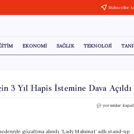
Subscribe t
ĞİTİM
EKONOMİ
SAĞLIK
TEKNOLOJİ
TANI
in 3 Yıl Hapis İstemine Dava Açıldı
Tuba
yorumlar kapal
Ulu’nun
Padişah
Şakası
İçin
edeniyle gözaltına alındı. ‘Lady Malumat’ adlı stand-up